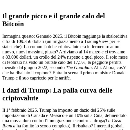
Il grande picco e il grande calo del
Bitcoin
Immagina questo: Gennaio 2025, il Bitcoin raggiunge la sbalorditiva
cifra di 109.356 dollari (un ringraziamento a TradingView per le
statistiche). La comunità delle criptovalute era in fermento: anno
nuovo, nuovi massimi, giusto? Arriviamo al 14 marzo e ci troviamo
a 83.000 dollari, un crollo del 24% rispetto a quel picco. Il solo mese
di febbraio ha visto un brutale calo del 17,5%, la peggiore perdita
mensile dal giugno 2022, secondo
The Guardian
. Ahi. Allora, cos’è
che ha ribaltato il copione? Entra in scena il primo ministro: Donald
Trump e il suo capriccio per le tariffe.
I dazi di Trump: La palla curva delle
criptovalute
Il 1° febbraio 2025, Trump ha imposto un dazio del 25% sulle
importazioni di Canada e Messico e un 10% sulla Cina, definendolo
una mossa dura contro l’immigrazione e contro la droga
(La Casa
Bianca
ha fornito lo scoop completo). Il risultato? I mercati globali