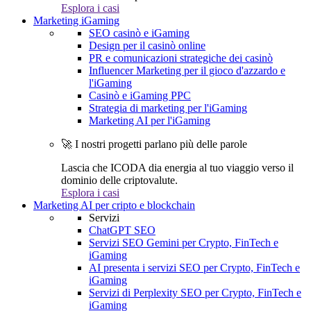
Esplora i casi
Marketing iGaming
SEO casinò e iGaming
Design per il casinò online
PR e comunicazioni strategiche dei casinò
Influencer Marketing per il gioco d'azzardo e
l'iGaming
Casinò e iGaming PPC
Strategia di marketing per l'iGaming
Marketing AI per l'iGaming
🚀 I nostri progetti parlano più delle parole
Lascia che ICODA dia energia al tuo viaggio verso il
dominio delle criptovalute.
Esplora i casi
Marketing AI per cripto e blockchain
Servizi
ChatGPT SEO
Servizi SEO Gemini per Crypto, FinTech e
iGaming
AI presenta i servizi SEO per Crypto, FinTech e
iGaming
Servizi di Perplexity SEO per Crypto, FinTech e
iGaming