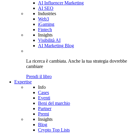
AI Influencer Marketing
AI SEO
Industries
Web3
iGaming
Fintech
Insights
Visibilità AI
AI Marketing Blog
La ricerca è cambiata. Anche
la tua strategia
dovrebbe
cambiare
Prendi il libro
Expertise
Info
Cases
Eventi
Beni del marchio
Partner
Premi
Insights
Blog
Crypto Top Lists