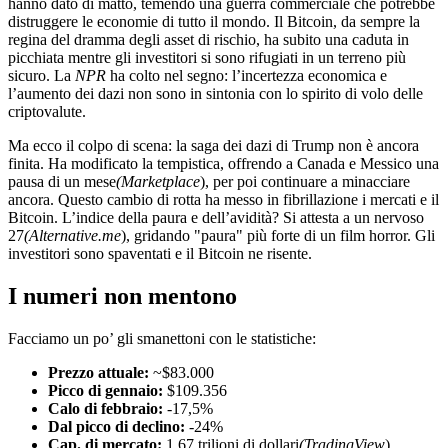
hanno dato di matto, temendo una guerra commerciale che potrebbe
distruggere le economie di tutto il mondo. Il Bitcoin, da sempre la
regina del dramma degli asset di rischio, ha subito una caduta in
picchiata mentre gli investitori si sono rifugiati in un terreno più
sicuro. La
NPR
ha colto nel segno: l’incertezza economica e
l’aumento dei dazi non sono in sintonia con lo spirito di volo delle
criptovalute.
Ma ecco il colpo di scena: la saga dei dazi di Trump non è ancora
finita. Ha modificato la tempistica, offrendo a Canada e Messico una
pausa di un mese
(Marketplace
), per poi continuare a minacciare
ancora. Questo cambio di rotta ha messo in fibrillazione i mercati e il
Bitcoin. L’indice della paura e dell’avidità? Si attesta a un nervoso
27
(Alternative.me
), gridando "paura" più forte di un film horror. Gli
investitori sono spaventati e il Bitcoin ne risente.
I numeri non mentono
Facciamo un po’ gli smanettoni con le statistiche:
Prezzo attuale:
~$83.000
Picco di gennaio:
$109.356
Calo di febbraio:
-17,5%
Dal picco di declino:
-24%
Cap. di mercato:
1,67 trilioni di dollari
(TradingView
)