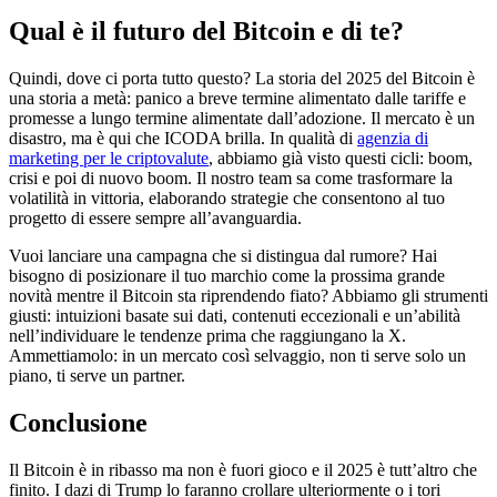
Qual è il futuro del Bitcoin e di te?
Quindi, dove ci porta tutto questo? La storia del 2025 del Bitcoin è
una storia a metà: panico a breve termine alimentato dalle tariffe e
promesse a lungo termine alimentate dall’adozione. Il mercato è un
disastro, ma è qui che ICODA brilla. In qualità di
agenzia di
marketing per le criptovalute
, abbiamo già visto questi cicli: boom,
crisi e poi di nuovo boom. Il nostro team sa come trasformare la
volatilità in vittoria, elaborando strategie che consentono al tuo
progetto di essere sempre all’avanguardia.
Vuoi lanciare una campagna che si distingua dal rumore? Hai
bisogno di posizionare il tuo marchio come la prossima grande
novità mentre il Bitcoin sta riprendendo fiato? Abbiamo gli strumenti
giusti: intuizioni basate sui dati, contenuti eccezionali e un’abilità
nell’individuare le tendenze prima che raggiungano la X.
Ammettiamolo: in un mercato così selvaggio, non ti serve solo un
piano, ti serve un partner.
Conclusione
Il Bitcoin è in ribasso ma non è fuori gioco e il 2025 è tutt’altro che
finito. I dazi di Trump lo faranno crollare ulteriormente o i tori