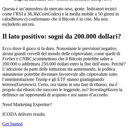
Questa è un’atmosfera da mercato orso, gente. Indicatori tecnici
come l’RSI a 38,36
(CoinCodex
) e la media mobile a 50 giorni in
calo
(Binance
) confermano che il Bitcoin è in crisi. Ma non
escluderlo ancora.
Il lato positivo: sogni da 200.000 dollari?
Ecco dove il gioco si fa duro. Nonostante le previsioni negative,
alcuni grandi cervelli del mondo delle criptovalute, come quelli di
Forbes
e
CNBC,
scommettono che il Bitcoin potrebbe salire a
200.000 o addirittura 250.000 dollari entro la fine dell’anno. Perché?
L’adozione da parte delle istituzioni sta aumentando, la politica
statunitense potrebbe diventare favorevole alle criptovalute sotto
l’amministrazione Trump e gli ETF stanno guadagnando
terreno
(Euronews
). Certo, ora siamo in una fase di ribasso, ma è
proprio dai ribassi che nascono le leggende, no?
InvestingHaven
la
definisce un’opportunità di acquisto e noi siamo d’accordo.
Need Marketing Expertise?
ICODA delivers results.
Get Started