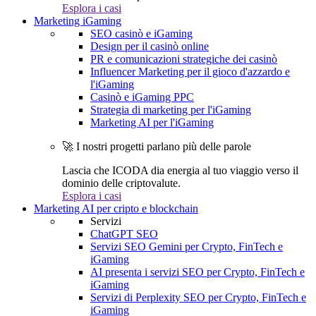
Esplora i casi
Marketing iGaming
SEO casinò e iGaming
Design per il casinò online
PR e comunicazioni strategiche dei casinò
Influencer Marketing per il gioco d'azzardo e
l'iGaming
Casinò e iGaming PPC
Strategia di marketing per l'iGaming
Marketing AI per l'iGaming
🚀 I nostri progetti parlano più delle parole
Lascia che ICODA dia energia al tuo viaggio verso il
dominio delle criptovalute.
Esplora i casi
Marketing AI per cripto e blockchain
Servizi
ChatGPT SEO
Servizi SEO Gemini per Crypto, FinTech e
iGaming
AI presenta i servizi SEO per Crypto, FinTech e
iGaming
Servizi di Perplexity SEO per Crypto, FinTech e
iGaming