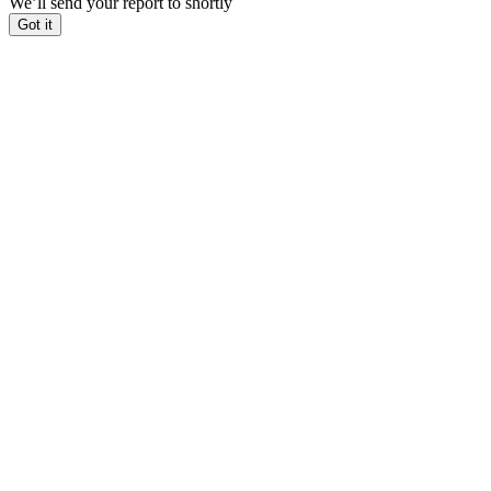
We’ll send your report to
shortly
Got it