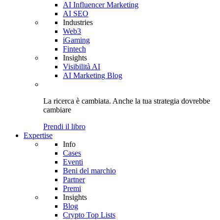
AI Influencer Marketing
AI SEO
Industries
Web3
iGaming
Fintech
Insights
Visibilità AI
AI Marketing Blog
La ricerca è cambiata. Anche
la tua strategia
dovrebbe
cambiare
Prendi il libro
Expertise
Info
Cases
Eventi
Beni del marchio
Partner
Premi
Insights
Blog
Crypto Top Lists