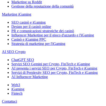
Marketing su Reddit
Gestione della reputazione della comunità
Marketing iGaming
SEO casinò e iGaming
Design per il casinò online
PR e comunicazioni strategiche dei casinò
Influencer Marketing per il gioco d'azzardo e l'iGaming
Casinò e iGaming PPC
Strategia di marketing per l'iGaming
AI SEO Crypto
ChatGPT SEO
Servizi SEO Gemini per Crypto, FinTech e iGaming
AI presenta i servizi SEO per Crypto, FinTech e iGaming
Servizi di Perplexity SEO per Crypto, FinTech e iGaming
AI Influencer Marketing
Web3
iGaming
Fintech
Contattaci