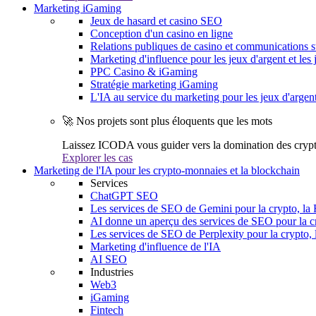
Marketing iGaming
Jeux de hasard et casino SEO
Conception d'un casino en ligne
Relations publiques de casino et communications s
Marketing d'influence pour les jeux d'argent et les 
PPC Casino & iGaming
Stratégie marketing iGaming
L'IA au service du marketing pour les jeux d'argen
🚀 Nos projets sont plus éloquents que les mots
Laissez ICODA vous guider vers la domination des cryp
Explorer les cas
Marketing de l'IA pour les crypto-monnaies et la blockchain
Services
ChatGPT SEO
Les services de SEO de Gemini pour la crypto, la 
AI donne un aperçu des services de SEO pour la cr
Les services de SEO de Perplexity pour la crypto, 
Marketing d'influence de l'IA
AI SEO
Industries
Web3
iGaming
Fintech