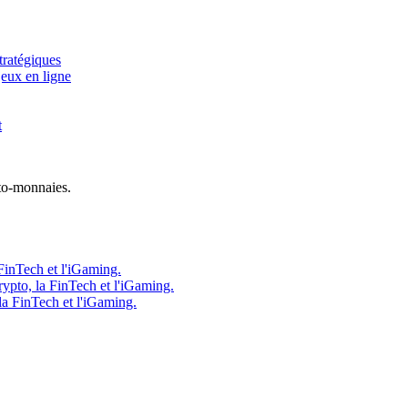
tratégiques
jeux en ligne
t
to-monnaies.
FinTech et l'iGaming.
ypto, la FinTech et l'iGaming.
la FinTech et l'iGaming.