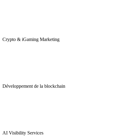
Crypto & iGaming Marketing
Développement de la blockchain
AI Visibility Services