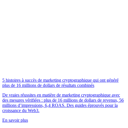
5 histoires à succès de marketing cryptographique qui ont généré
plus de 16 millions de dollars de résultats combinés
De vraies réussites en matière de marketing cryptographique avec
des mesures vérifiées : plus de 16 millions de dollars de revenus, 56
millions d’impressions, 6,4 ROAS. Des guides éprouvés pour la
croissance du Web3.
En savoir plus