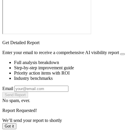
Get Detailed Report
Enter your email to receive a comprehensive AI visibility report
Full analysis breakdown
Step-by-step improvement guide
Priority action items with ROI
Industry benchmarks
Email
Send Report
No spam, ever.
Report Requested!
We’ll send your report to
shortly
Got it