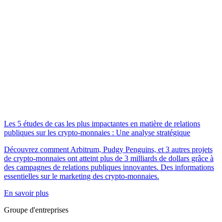
Les 5 études de cas les plus impactantes en matière de relations
publiques sur les crypto-monnaies : Une analyse stratégique
Découvrez comment Arbitrum, Pudgy Penguins, et 3 autres projets
de crypto-monnaies ont atteint plus de 3 milliards de dollars grâce à
des campagnes de relations publiques innovantes. Des informations
essentielles sur le marketing des crypto-monnaies.
En savoir plus
Groupe d'entreprises