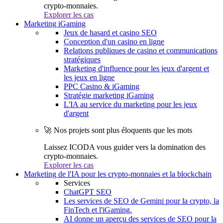
crypto-monnaies.
Explorer les cas
Marketing iGaming
Jeux de hasard et casino SEO
Conception d'un casino en ligne
Relations publiques de casino et communications
stratégiques
Marketing d'influence pour les jeux d'argent et
les jeux en ligne
PPC Casino & iGaming
Stratégie marketing iGaming
L'IA au service du marketing pour les jeux
d'argent
🚀 Nos projets sont plus éloquents que les mots
Laissez ICODA vous guider vers la domination des
crypto-monnaies.
Explorer les cas
Marketing de l'IA pour les crypto-monnaies et la blockchain
Services
ChatGPT SEO
Les services de SEO de Gemini pour la crypto, la
FinTech et l'iGaming.
AI donne un aperçu des services de SEO pour la