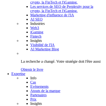
crypto, la FinTech et l'iGaming.
Les services de SEO de Perplexity pour la
crypto, la FinTech et l'iGaming.
Marketing d'influence de l'IA
AI SEO
Industries
Web3
iGaming
Fintech
Insights
Visibilité de l'IA
AI Marketing Blog
La recherche a changé.
Votre stratégie
doit l'être aussi
Obtenir le livre
Expertise
Info
Cas
Evénements
Atouts de la marque
Partenaires
Prix
Insights