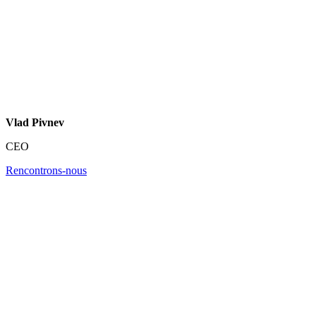
Vlad Pivnev
CEO
Rencontrons-nous