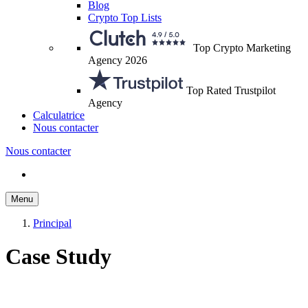
Blog
Crypto Top Lists
Top Crypto Marketing
Agency 2026
Top Rated Trustpilot
Agency
Calculatrice
Nous contacter
Nous contacter
Menu
Principal
Case Study