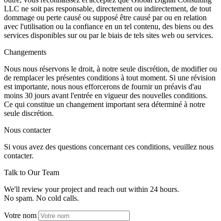
LLC ne soit pas responsable, directement ou indirectement, de tout
dommage ou perte causé ou supposé être causé par ou en relation
avec l'utilisation ou la confiance en un tel contenu, des biens ou des
services disponibles sur ou par le biais de tels sites web ou services.
Changements
Nous nous réservons le droit, à notre seule discrétion, de modifier ou
de remplacer les présentes conditions à tout moment. Si une révision
est importante, nous nous efforcerons de fournir un préavis d'au
moins 30 jours avant l'entrée en vigueur des nouvelles conditions.
Ce qui constitue un changement important sera déterminé à notre
seule discrétion.
Nous contacter
Si vous avez des questions concernant ces conditions, veuillez nous
contacter.
Talk to Our Team
We'll review your project and reach out within 24 hours.
No spam. No cold calls.
Votre nom