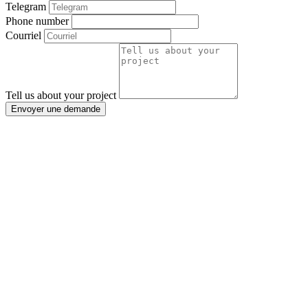
Telegram
Phone number
Courriel
Tell us about your project
Envoyer une demande