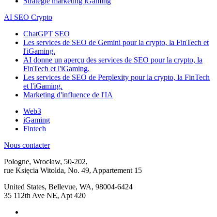
Stratégie marketing iGaming
AI SEO Crypto
ChatGPT SEO
Les services de SEO de Gemini pour la crypto, la FinTech et
l'iGaming.
AI donne un aperçu des services de SEO pour la crypto, la
FinTech et l'iGaming.
Les services de SEO de Perplexity pour la crypto, la FinTech
et l'iGaming.
Marketing d'influence de l'IA
Web3
iGaming
Fintech
Nous contacter
Pologne, Wrocław, 50-202,
rue Księcia Witolda, No. 49, Appartement 15
United States, Bellevue, WA, 98004-6424
35 112th Ave NE, Apt 420