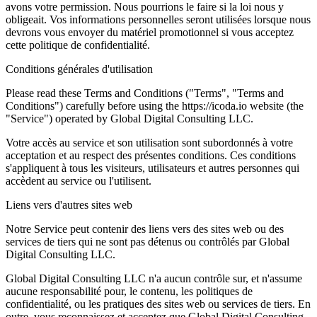
avons votre permission. Nous pourrions le faire si la loi nous y
obligeait. Vos informations personnelles seront utilisées lorsque nous
devrons vous envoyer du matériel promotionnel si vous acceptez
cette politique de confidentialité.
Conditions générales d'utilisation
Please read these Terms and Conditions ("Terms", "Terms and
Conditions") carefully before using the https://icoda.io website (the
"Service") operated by Global Digital Consulting LLC.
Votre accès au service et son utilisation sont subordonnés à votre
acceptation et au respect des présentes conditions. Ces conditions
s'appliquent à tous les visiteurs, utilisateurs et autres personnes qui
accèdent au service ou l'utilisent.
Liens vers d'autres sites web
Notre Service peut contenir des liens vers des sites web ou des
services de tiers qui ne sont pas détenus ou contrôlés par Global
Digital Consulting LLC.
Global Digital Consulting LLC n'a aucun contrôle sur, et n'assume
aucune responsabilité pour, le contenu, les politiques de
confidentialité, ou les pratiques des sites web ou services de tiers. En
outre, vous reconnaissez et acceptez que Global Digital Consulting