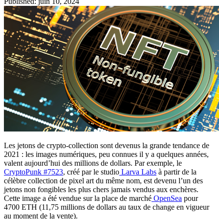
Published: juin 10, 2024
Les jetons de crypto-collection sont devenus la grande tendance de
2021 : les images numériques, peu connues il y a quelques années,
valent aujourd’hui des millions de dollars. Par exemple, le
CryptoPunk #7523
, créé par le studio
Larva Labs
à partir de la
célèbre collection de pixel art du même nom, est devenu l’un des
jetons non fongibles les plus chers jamais vendus aux enchères.
Cette image a été vendue sur la place de marché
OpenSea
pour
4700 ETH (11,75 millions de dollars au taux de change en vigueur
au moment de la vente).