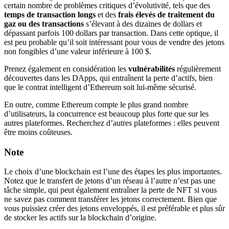
certain nombre de problèmes critiques d’évolutivité, tels que des
temps de transaction longs
et des
frais élevés de traitement du
gaz ou des transactions
s’élevant à des dizaines de dollars et
dépassant parfois 100 dollars par transaction. Dans cette optique, il
est peu probable qu’il soit intéressant pour vous de vendre des jetons
non fongibles d’une valeur inférieure à 100 $.
Prenez également en considération les
vulnérabilités
régulièrement
découvertes dans les DApps, qui entraînent la perte d’actifs, bien
que le contrat intelligent d’Ethereum soit lui-même sécurisé.
En outre, comme Ethereum compte le plus grand nombre
d’utilisateurs, la concurrence est beaucoup plus forte que sur les
autres plateformes. Recherchez d’autres plateformes : elles peuvent
être moins coûteuses.
Note
Le choix d’une blockchain est l’une des étapes les plus importantes.
Notez que le transfert de jetons d’un réseau à l’autre n’est pas une
tâche simple, qui peut également entraîner la perte de NFT si vous
ne savez pas comment transférer les jetons correctement. Bien que
vous puissiez créer des jetons enveloppés, il est préférable et plus sûr
de stocker les actifs sur la blockchain d’origine.