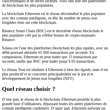
caractéristiques et de divers facteurs. Voici une liste des plateformes
de blockchain les plus populaires.
La blockchain Ethereum est le réseau décentralisé le plus populaire
avec des contrats intelligents, en tête du nombre de jetons non
fongibles émis sur cette blockchain.
Binance Smart Chain (BSC) est le deuxième réseau blockchain le
plus populaire créé par la célèbre bourse de crypto-monnaies
Binance.
Solana est l’une des plateformes blockchain les plus rapides, avec un
débit pouvant atteindre 65 000 transactions par seconde. En
comparaison, Ethereum ne peut traiter que 15 transactions par
seconde, tandis que BSC peut traiter jusqu’à 65 transactions.
Le réseau Tron est similaire à Ethereum à bien des égards, mais il est
plus productif et se concentre principalement sur le jeu et le
développement de jetons non fongibles (NFT).
Quel réseau choisir ?
D’une part, le réseau de la blockchain Ethereum possède la plus
grande base d’utilisateurs, dépassant toutes les autres plateformes de
contrats intelligents combinées. D’autre part, Ethereum présente un