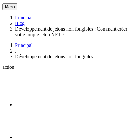
Menu
Principal
Blog
Développement de jetons non fongibles : Comment créer
votre propre jeton NFT ?
Principal
...
Développement de jetons non fongibles...
action