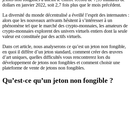
dollars en janvier 2022, soit 2,7 fois plus que le mois précédent.
La diversité du monde décentralisé a éveillé l’esprit des internautes :
alors que les nouveaux arrivants hésitent à s’intéresser à un
phénomène tel que le marché des crypto-monnaies, les amateurs de
crypto-monnaies explorent des univers virtuels entiers dont la seule
valeur est constituée par des actifs virtuels.
Dans cet article, nous analyserons ce qu’est un jeton non fongible,
en quoi il diffère d’un jeton standard, comment créer des œuvres
d’art uniques, quelles difficultés vous rencontrerez lors du
développement de jetons non fongibles et comment choisir une
plateforme de vente de jetons non fongibles.
Qu’est-ce qu’un jeton non fongible ?