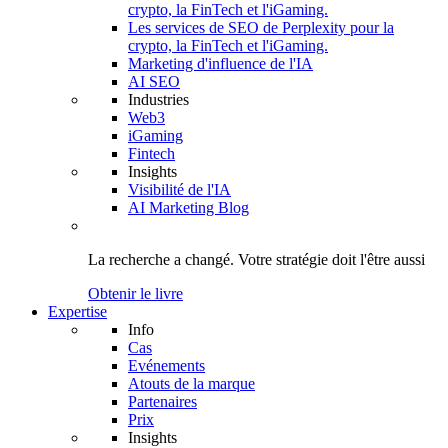
crypto, la FinTech et l'iGaming.
Les services de SEO de Perplexity pour la
crypto, la FinTech et l'iGaming.
Marketing d'influence de l'IA
AI SEO
Industries
Web3
iGaming
Fintech
Insights
Visibilité de l'IA
AI Marketing Blog
La recherche a changé.
Votre stratégie
doit l'être aussi
Obtenir le livre
Expertise
Info
Cas
Evénements
Atouts de la marque
Partenaires
Prix
Insights