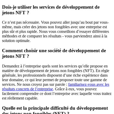
Dois-je utiliser les services de développement de
jetons NFT ?
Ce n’est pas nécessaire. Vous pouvez aller jusqu’au bout par vous-
même, mais créer des jetons non fongibles avec une entreprise est
plus sûr et plus rapide. Nous vous conseillons d’essayer différentes
méthodes et de comparer les résultats - vous parviendrez ainsi à la
solution optimale.
Comment choisir une société de développement de
jetons NFT ?
Demandez à l’entreprise quels sont les services qu’elle propose en
matière de développement de jetons non fongibles (NFT). En règle
générale, les professionnels disposent d’une riche expérience dans
leur domaine, ce qui leur permet de proposer toute une gamme de
services. Ne nous croyez pas sur parole :
familiarisez-vous avec les
résultats concrets de l’entreprise
. Grâce à eux, vous pouvez
facilement comprendre ce dont l’entreprise avec laquelle vous traitez
est réellement capable.
Quelle est la principale difficulté du développement
des jetons non fongibles (NFT) ?