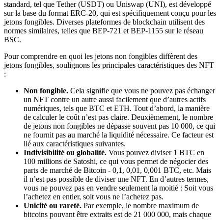
standard, tel que Tether (USDT) ou Uniswap (UNI), est développé
sur la base du format ERC-20, qui est spécifiquement conçu pour les
jetons fongibles. Diverses plateformes de blockchain utilisent des
normes similaires, telles que BEP-721 et BEP-1155 sur le réseau
BSC.
Pour comprendre en quoi les jetons non fongibles diffèrent des
jetons fongibles, soulignons les principales caractéristiques des NFT
:
Non fongible.
Cela signifie que vous ne pouvez pas échanger
un NFT contre un autre aussi facilement que d’autres actifs
numériques, tels que BTC et ETH. Tout d’abord, la manière
de calculer le coût n’est pas claire. Deuxièmement, le nombre
de jetons non fongibles ne dépasse souvent pas 10 000, ce qui
ne fournit pas au marché la liquidité nécessaire. Ce facteur est
lié aux caractéristiques suivantes.
Indivisibilité ou globalité.
Vous pouvez diviser 1 BTC en
100 millions de Satoshi, ce qui vous permet de négocier des
parts de marché de Bitcoin - 0,1, 0,01, 0,001 BTC, etc. Mais
il n’est pas possible de diviser une NFT. En d’autres termes,
vous ne pouvez pas en vendre seulement la moitié : Soit vous
l’achetez en entier, soit vous ne l’achetez pas.
Unicité ou rareté.
Par exemple, le nombre maximum de
bitcoins pouvant être extraits est de 21 000 000, mais chaque