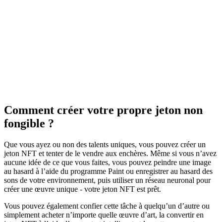
Comment créer votre propre jeton non
fongible ?
Que vous ayez ou non des talents uniques, vous pouvez créer un
jeton NFT et tenter de le vendre aux enchères. Même si vous n’avez
aucune idée de ce que vous faites, vous pouvez peindre une image
au hasard à l’aide du programme Paint ou enregistrer au hasard des
sons de votre environnement, puis utiliser un réseau neuronal pour
créer une œuvre unique - votre jeton NFT est prêt.
Vous pouvez également confier cette tâche à quelqu’un d’autre ou
simplement acheter n’importe quelle œuvre d’art, la convertir en