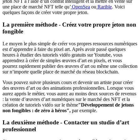
jeton NFT à l’aide d’un contrat intelligent et la mettre en vente sur
une place de marché NFT telle qu’
OpenSea
ou
Rarible
. Voici
quelques façons de créer votre propre jeton.
La première méthode - Créez votre propre jeton non
fongible
Le moyen le plus simple de créer vos propres ressources numériques
est d’apprendre à faire du pixel art. Après avoir passé quelques
heures à étudier des tutoriels vidéo gratuits sur Youtube, vous
apprendrez à créer de simples œuvres d’art en pixels, et vous
pourrez rapidement publier des œuvres d’art ou même une collection
sur n’importe quelle place de marché du réseau blockchain.
Vous pouvez suivre plusieurs cours et devenir un artiste pour créer
des œuvres d’art ou des animations professionnelles. Lorsque vous
aurez appris le métier, vous aurez au moins deux sources de revenus
: la vente d’œuvres d’art numériques sur le marché des NFT et la
création de tutoriels vidéo sur le thème
"Développement de jetons
non fongibles : de zéro à héros",
par exemple.
La deuxième méthode - Contacter un studio d’art
professionnel