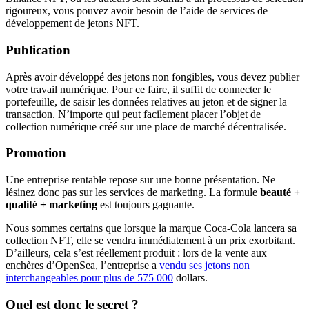
rigoureux, vous pouvez avoir besoin de l’aide de services de
développement de jetons NFT.
Publication
Après avoir développé des jetons non fongibles, vous devez publier
votre travail numérique. Pour ce faire, il suffit de connecter le
portefeuille, de saisir les données relatives au jeton et de signer la
transaction. N’importe qui peut facilement placer l’objet de
collection numérique créé sur une place de marché décentralisée.
Promotion
Une entreprise rentable repose sur une bonne présentation. Ne
lésinez donc pas sur les services de marketing. La formule
beauté +
qualité + marketing
est toujours gagnante.
Nous sommes certains que lorsque la marque Coca-Cola lancera sa
collection NFT, elle se vendra immédiatement à un prix exorbitant.
D’ailleurs, cela s’est réellement produit : lors de la vente aux
enchères d’OpenSea, l’entreprise a
vendu ses jetons non
interchangeables pour plus de 575 000
dollars.
Quel est donc le secret ?