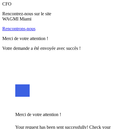
CFO
Rencontrez-nous sur le site
WAGMI Miami
Rencontrons-nous
Merci de votre attention !
Votre demande a été envoyée avec succès !
Merci de votre attention !
Your request has been sent successfully! Check your