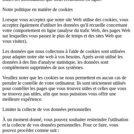
Notre politique en matière de cookies
Lorsque vous acceptez que notre site Web utilise des cookies, vous
acceptez également d'utiliser les données qu'il recueille concernant
votre comportement en ligne (analyse du trafic Web, des pages Web
sur lesquelles vous passez le plus de temps et des sites Web que
vous visitez).
Les données que nous collectons à l'aide de cookies sont utilisées
pour adapter notre site web à vos besoins. Après avoir utilisé les
données à des fins d'analyse statistique, les données sont
complètement supprimées de nos systèmes.
Veuillez noter que les cookies ne nous permettent en aucun cas de
prendre le contrôle de votre ordinateur. Ils sont strictement utilisés
pour contrôler les pages que vous trouvez utiles et celles que vous
ne trouvez pas utiles, afin que nous puissions vous offrir une
meilleure expérience.
Limiter la collecte de vos données personnelles
À un moment donné, vous pouvez souhaiter restreindre l'utilisation
et la collecte de vos données personnelles. Pour ce faire, vous
pouvez procéder comme suit :