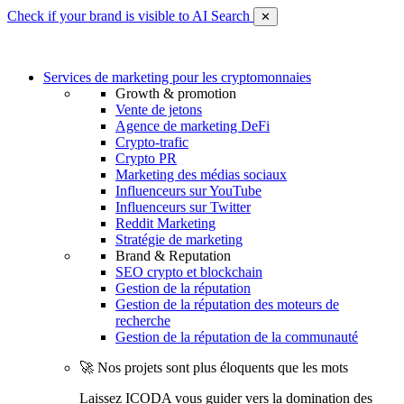
Check if your brand is visible to AI Search
✕
Services de marketing pour les cryptomonnaies
Growth & promotion
Vente de jetons
Agence de marketing DeFi
Crypto-trafic
Crypto PR
Marketing des médias sociaux
Influenceurs sur YouTube
Influenceurs sur Twitter
Reddit Marketing
Stratégie de marketing
Brand & Reputation
SEO crypto et blockchain
Gestion de la réputation
Gestion de la réputation des moteurs de
recherche
Gestion de la réputation de la communauté
🚀 Nos projets sont plus éloquents que les mots
Laissez ICODA vous guider vers la domination des