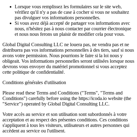
Lorsque vous remplissez les formulaires sur le site web,
vérifiez qu'il n'y a pas de case à cocher si vous ne souhaitez
pas divulguer vos informations personnelles.
Si vous avez déjà accepté de partager vos informations avec
nous, n'hésitez pas à nous contacter par courrier électronique
et nous nous ferons un plaisir de modifier cela pour vous.
Global Digital Consulting LLC ne louera pas, ne vendra pas et ne
distribuera pas vos informations personnelles à des tiers, sauf si nous
avons votre permission. Nous pourrions le faire si la loi nous y
obligeait. Vos informations personnelles seront utilisées lorsque nous
devrons vous envoyer du matériel promotionnel si vous acceptez
cette politique de confidentialité.
Conditions générales d'utilisation
Please read these Terms and Conditions ("Terms", "Terms and
Conditions") carefully before using the https://icoda.io website (the
"Service") operated by Global Digital Consulting LLC.
Votre accès au service et son utilisation sont subordonnés à votre
acceptation et au respect des présentes conditions. Ces conditions
s'appliquent à tous les visiteurs, utilisateurs et autres personnes qui
accèdent au service ou l'utilisent.