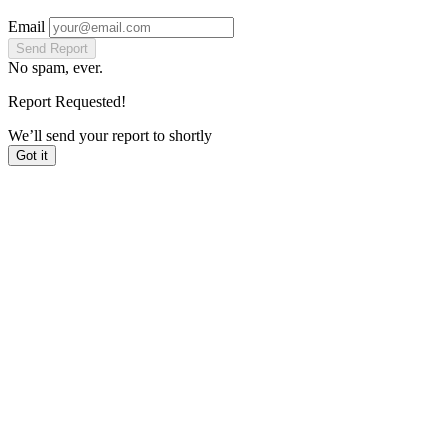
Email
Send Report
No spam, ever.
Report Requested!
We’ll send your report to
shortly
Got it