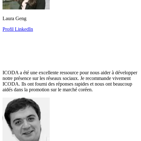
Laura Geng
Profil LinkedIn
ICODA a été une excellente ressource pour nous aider à développer
notre présence sur les réseaux sociaux. Je recommande vivement
ICODA. Ils ont fourni des réponses rapides et nous ont beaucoup
aidés dans la promotion sur le marché coréen.