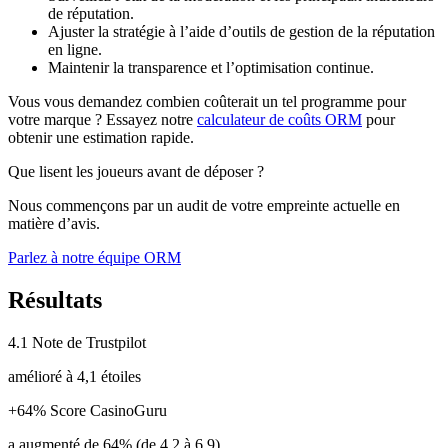
de réputation.
Ajuster la stratégie à l’aide d’outils de gestion de la réputation
en ligne.
Maintenir la transparence et l’optimisation continue.
Vous vous demandez combien coûterait un tel programme pour
votre marque ? Essayez notre
calculateur de coûts ORM
pour
obtenir une estimation rapide.
Que lisent les joueurs avant de déposer ?
Nous commençons par un audit de votre empreinte actuelle en
matière d’avis.
Parlez à notre équipe ORM
Résultats
4.1 Note de Trustpilot
amélioré à 4,1 étoiles
+64% Score CasinoGuru
a augmenté de 64% (de 4,2 à 6,9)