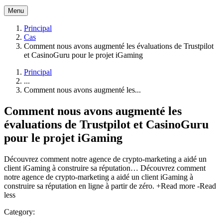
Menu
Principal
Cas
Comment nous avons augmenté les évaluations de Trustpilot
et CasinoGuru pour le projet iGaming
Principal
...
Comment nous avons augmenté les...
Comment nous avons augmenté les
évaluations de
Trustpilot
et
CasinoGuru
pour le projet iGaming
Découvrez comment notre agence de crypto-marketing a aidé un
client iGaming à construire sa réputation…
Découvrez comment
notre agence de crypto-marketing a aidé un client iGaming à
construire sa réputation en ligne à partir de zéro.
+Read more
-Read
less
Category: