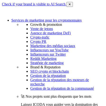
Check if your brand is visible to AI Search
✕
Services de marketing pour les cryptomonnaies
Growth & promotion
Vente de jetons
Agence de marketing DeFi
Crypto-trafic
Crypto PR
Marketing des médias sociaux
Influenceurs sur YouTube
Influenceurs sur Twitter
Reddit Marketing
Stratégie de marketing
Brand & Reputation
SEO crypto et blockchain
Gestion de la réputation
Gestion de la réputation des moteurs de
recherche
Gestion de la réputation de la communauté
🚀 Nos projets sont plus éloquents que les mots
Laissez ICODA vous guider vers la domination des