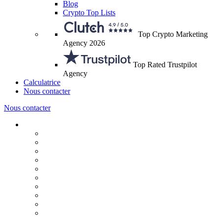
Blog
Crypto Top Lists
Top Crypto Marketing
Agency 2026
Top Rated Trustpilot
Agency
Calculatrice
Nous contacter
Nous contacter