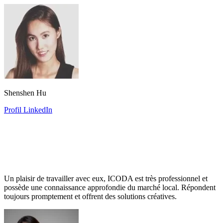
Shenshen Hu
Profil LinkedIn
Un plaisir de travailler avec eux, ICODA est très professionnel et
possède une connaissance approfondie du marché local. Répondent
toujours promptement et offrent des solutions créatives.