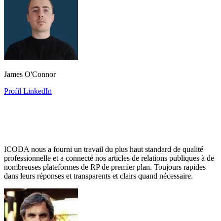
James O'Connor
Profil LinkedIn
ICODA nous a fourni un travail du plus haut standard de qualité
professionnelle et a connecté nos articles de relations publiques à de
nombreuses plateformes de RP de premier plan. Toujours rapides
dans leurs réponses et transparents et clairs quand nécessaire.