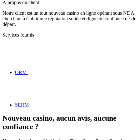
À propos du client
Notre client est un
tout nouveau casino en ligne
opérant sous NDA,
cherchant à établir une réputation solide et digne de confiance dès le
départ.
Services fournis
ORM
SERM
Nouveau casino, aucun avis, aucune
confiance ?