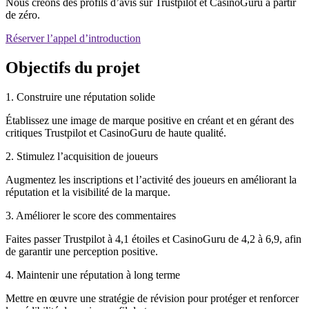
Nous créons des profils d’avis sur Trustpilot et CasinoGuru à partir
de zéro.
Réserver l’appel d’introduction
Objectifs du projet
1. Construire une réputation solide
Établissez une image de marque positive en créant et en gérant des
critiques Trustpilot et CasinoGuru de haute qualité.
2. Stimulez l’acquisition de joueurs
Augmentez les inscriptions et l’activité des joueurs en améliorant la
réputation et la visibilité de la marque.
3. Améliorer le score des commentaires
Faites passer Trustpilot à 4,1 étoiles et CasinoGuru de 4,2 à 6,9, afin
de garantir une perception positive.
4. Maintenir une réputation à long terme
Mettre en œuvre une stratégie de révision pour protéger et renforcer