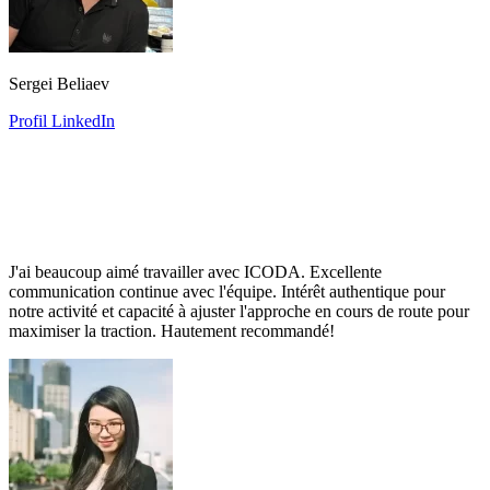
Sergei Beliaev
Profil LinkedIn
J'ai beaucoup aimé travailler avec ICODA. Excellente
communication continue avec l'équipe. Intérêt authentique pour
notre activité et capacité à ajuster l'approche en cours de route pour
maximiser la traction. Hautement recommandé!