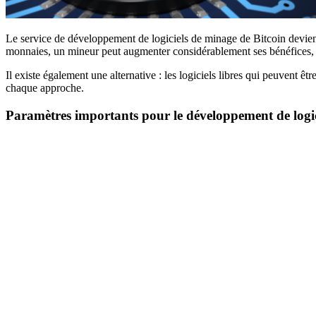
Le service de développement de logiciels de minage de Bitcoin devient
monnaies, un mineur peut augmenter considérablement ses bénéfices, ce
Il existe également une alternative : les logiciels libres qui peuvent ê
chaque approche.
Paramètres importants pour le développement de logic