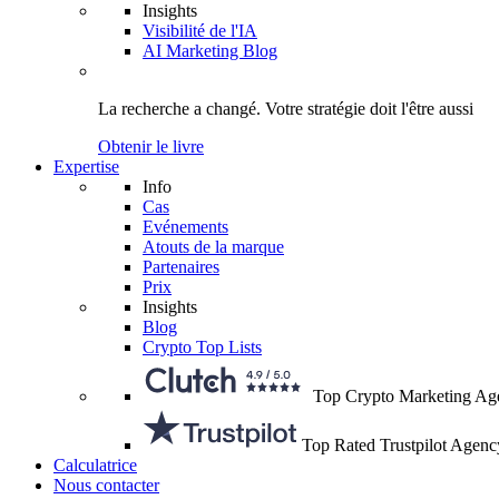
Insights
Visibilité de l'IA
AI Marketing Blog
La recherche a changé.
Votre stratégie
doit l'être aussi
Obtenir le livre
Expertise
Info
Cas
Evénements
Atouts de la marque
Partenaires
Prix
Insights
Blog
Crypto Top Lists
Top Crypto Marketing Ag
Top Rated Trustpilot Agenc
Calculatrice
Nous contacter