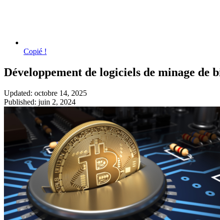
Copié !
Développement de logiciels de minage de bi
Updated: octobre 14, 2025
Published: juin 2, 2024