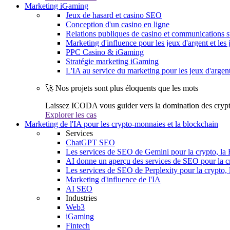
Marketing iGaming
Jeux de hasard et casino SEO
Conception d'un casino en ligne
Relations publiques de casino et communications s
Marketing d'influence pour les jeux d'argent et les 
PPC Casino & iGaming
Stratégie marketing iGaming
L'IA au service du marketing pour les jeux d'argen
🚀 Nos projets sont plus éloquents que les mots
Laissez ICODA vous guider vers la domination des cryp
Explorer les cas
Marketing de l'IA pour les crypto-monnaies et la blockchain
Services
ChatGPT SEO
Les services de SEO de Gemini pour la crypto, la 
AI donne un aperçu des services de SEO pour la cr
Les services de SEO de Perplexity pour la crypto, 
Marketing d'influence de l'IA
AI SEO
Industries
Web3
iGaming
Fintech