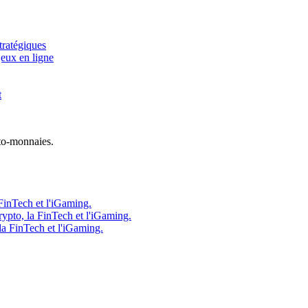
tratégiques
jeux en ligne
t
to-monnaies.
FinTech et l'iGaming.
ypto, la FinTech et l'iGaming.
la FinTech et l'iGaming.