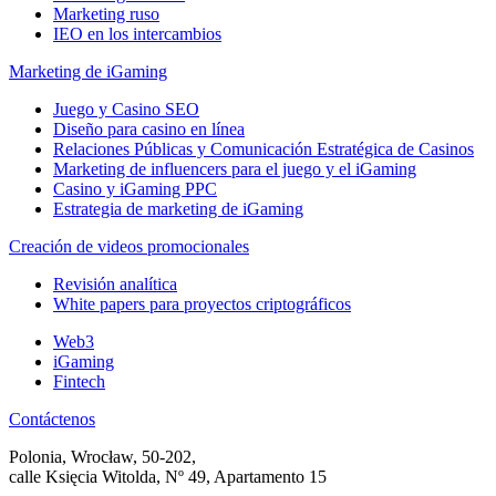
Marketing ruso
IEO en los intercambios
Marketing de iGaming
Juego y Casino SEO
Diseño para casino en línea
Relaciones Públicas y Comunicación Estratégica de Casinos
Marketing de influencers para el juego y el iGaming
Casino y iGaming PPC
Estrategia de marketing de iGaming
Creación de videos promocionales
Revisión analítica
White papers para proyectos criptográficos
Web3
iGaming
Fintech
Contáctenos
Polonia, Wrocław, 50-202,
calle Księcia Witolda, Nº 49, Apartamento 15