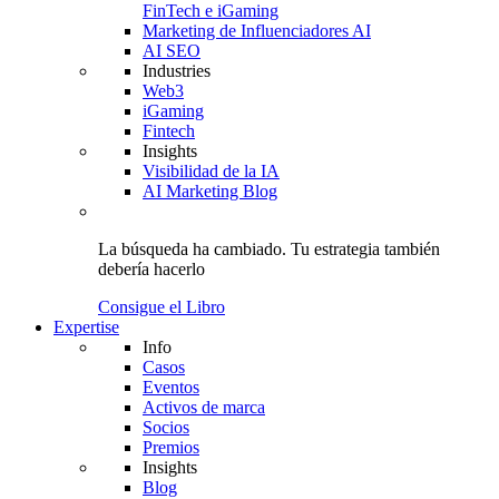
FinTech e iGaming
Marketing de Influenciadores AI
AI SEO
Industries
Web3
iGaming
Fintech
Insights
Visibilidad de la IA
AI Marketing Blog
La búsqueda ha cambiado.
Tu estrategia
también
debería hacerlo
Consigue el Libro
Expertise
Info
Casos
Eventos
Activos de marca
Socios
Premios
Insights
Blog