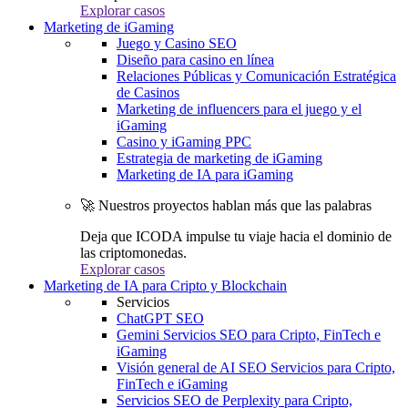
Explorar casos
Marketing de iGaming
Juego y Casino SEO
Diseño para casino en línea
Relaciones Públicas y Comunicación Estratégica
de Casinos
Marketing de influencers para el juego y el
iGaming
Casino y iGaming PPC
Estrategia de marketing de iGaming
Marketing de IA para iGaming
🚀 Nuestros proyectos hablan más que las palabras
Deja que ICODA impulse tu viaje hacia el dominio de
las criptomonedas.
Explorar casos
Marketing de IA para Cripto y Blockchain
Servicios
ChatGPT SEO
Gemini Servicios SEO para Cripto, FinTech e
iGaming
Visión general de AI SEO Servicios para Cripto,
FinTech e iGaming
Servicios SEO de Perplexity para Cripto,