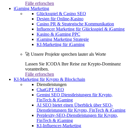
Fälle erforschen
iGaming Marketing
Glücksspiel & Casino SEO
Design für Online-Kasino
Casino PR & Strategische Kommunikation
Influencer Marketing für Glücksspiel & iGaming
Kasino & iGaming PPC
iGaming Marketing Strategie
KI-Marketing für iGaming
🚀 Unsere Projekte sprechen lauter als Worte
Lassen Sie ICODA Ihre Reise zur Krypto-Dominanz
vorantreiben.
Fälle erforschen
KI-Marketing für Krypto & Blockchain
Dienstleistungen
ChatGPT SEO
Gemini SEO Dienstleistungen für Krypto,
FinTech & iGaming
AI SEO bietet einen Überblick über SEO-
Dienstleistungen für Krypto, FinTech & iGaming
Perplexity-SEO-Dienstleistungen für Krypto,
FinTech & iGaming
KI-Influencer-Marketing