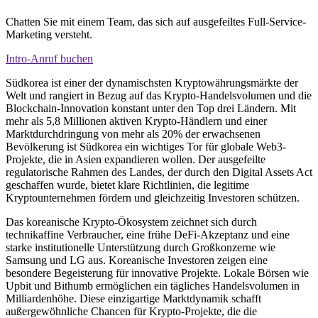
Chatten Sie mit einem Team, das sich auf ausgefeiltes Full-Service-
Marketing versteht.
Intro-Anruf buchen
Südkorea ist einer der dynamischsten Kryptowährungsmärkte der
Welt und rangiert in Bezug auf das Krypto-Handelsvolumen und die
Blockchain-Innovation konstant unter den Top drei Ländern. Mit
mehr als 5,8 Millionen aktiven Krypto-Händlern und einer
Marktdurchdringung von mehr als 20% der erwachsenen
Bevölkerung ist Südkorea ein wichtiges Tor für globale Web3-
Projekte, die in Asien expandieren wollen. Der ausgefeilte
regulatorische Rahmen des Landes, der durch den Digital Assets Act
geschaffen wurde, bietet klare Richtlinien, die legitime
Kryptounternehmen fördern und gleichzeitig Investoren schützen.
Das koreanische Krypto-Ökosystem zeichnet sich durch
technikaffine Verbraucher, eine frühe DeFi-Akzeptanz und eine
starke institutionelle Unterstützung durch Großkonzerne wie
Samsung und LG aus. Koreanische Investoren zeigen eine
besondere Begeisterung für innovative Projekte. Lokale Börsen wie
Upbit und Bithumb ermöglichen ein tägliches Handelsvolumen in
Milliardenhöhe. Diese einzigartige Marktdynamik schafft
außergewöhnliche Chancen für Krypto-Projekte, die die