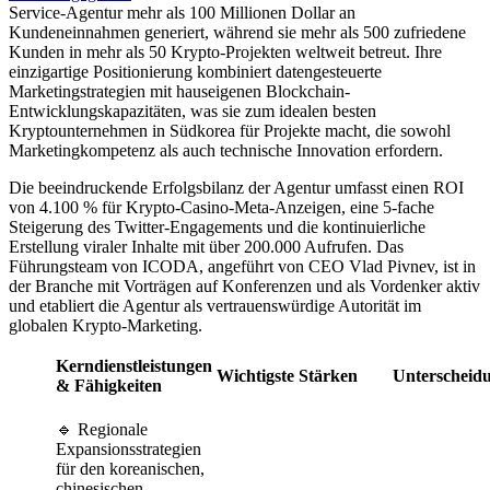
Service-Agentur mehr als 100 Millionen Dollar an
Kundeneinnahmen generiert, während sie mehr als 500 zufriedene
Kunden in mehr als 50 Krypto-Projekten weltweit betreut. Ihre
einzigartige Positionierung kombiniert datengesteuerte
Marketingstrategien mit hauseigenen Blockchain-
Entwicklungskapazitäten, was sie zum idealen besten
Kryptounternehmen in Südkorea für Projekte macht, die sowohl
Marketingkompetenz als auch technische Innovation erfordern.
Die beeindruckende Erfolgsbilanz der Agentur umfasst einen ROI
von 4.100 % für Krypto-Casino-Meta-Anzeigen, eine 5-fache
Steigerung des Twitter-Engagements und die kontinuierliche
Erstellung viraler Inhalte mit über 200.000 Aufrufen. Das
Führungsteam von ICODA, angeführt von CEO Vlad Pivnev, ist in
der Branche mit Vorträgen auf Konferenzen und als Vordenker aktiv
und etabliert die Agentur als vertrauenswürdige Autorität im
globalen Krypto-Marketing.
Kerndienstleistungen
Wichtigste Stärken
Unterscheid
& Fähigkeiten
🔹 Regionale
Expansionsstrategien
für den koreanischen,
chinesischen,