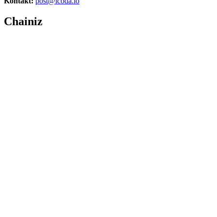
Kontakt:
post@icoda.io
Chainiz