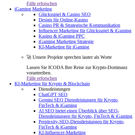
Fälle erforschen
iGaming Marketing
Glücksspiel & Casino SEO
Design für Online-Kasino
Casino PR & Strategische Kommunikation
Influencer Marketing für Glücksspiel & iGaming
Kasino & iGaming PPC
iGaming Marketing Strategie
KI-Marketing für iGaming
🚀 Unsere Projekte sprechen lauter als Worte
Lassen Sie ICODA Ihre Reise zur Krypto-Dominanz
vorantreiben.
Fälle erforschen
KI-Marketing für Krypto & Blockchain
Dienstleistungen
ChatGPT SEO
Gemini SEO Dienstleistungen für Krypto,
FinTech & iGaming
AI SEO bietet einen Überblick über SEO-
Dienstleistungen für Krypto, FinTech & iGaming
Perplexity-SEO-Dienstleistungen für Krypto,
FinTech & iGaming
KI-Influencer-Marketing