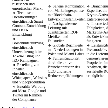
russischen und
🔹 Seltene Kombination
🔹 Branchenü
europäischen Markt
von Marketingexpertise
Expertise, di
🔹 Technische
mit Blockchain-
Krypto-Native
Dienstleistungen,
Entwicklungsfähigkeiten
Enterprise-Ku
einschließlich Smart-
🔹 Nachgewiesene
🔹 Interne te
Contract-Entwicklung
Leistung mit
Fähigkeiten, 
und DeFi-
quantifizierten ROI-
Marketing-Age
Entwicklung
Metriken und
als Entwickl
🔹
Fallstudien
fungieren
Börsenunterstützung,
🔹 Globale Reichweite
🔹 Leistungsb
einschließlich
mit Niederlassungen in
Preismodelle,
Unterstützung beim
Polen und Miami Lakes
in die Lieferu
Token-Listing und
🔹 Führungsautorität
demonstrieren
IEO-Kampagnen
durch die aktive
Proprietäre In
🔹 Erstellung von
Branchenpräsenz des
Analysen, die
Inhalten,
CEO und seine
ausgefeilte 
einschließlich
Rednerverpflichtungen
ermöglichen
Whitepapers, Websites
und Videoproduktion
🔹 Bezahlte Werbung
auf Meta, Google und
Twitter im Rahmen
der Compliance