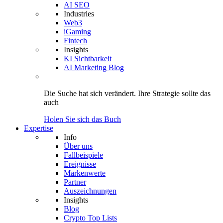
AI SEO
Industries
Web3
iGaming
Fintech
Insights
KI Sichtbarkeit
AI Marketing Blog
Die Suche hat sich verändert.
Ihre Strategie
sollte das
auch
Holen Sie sich das Buch
Expertise
Info
Über uns
Fallbeispiele
Ereignisse
Markenwerte
Partner
Auszeichnungen
Insights
Blog
Crypto Top Lists