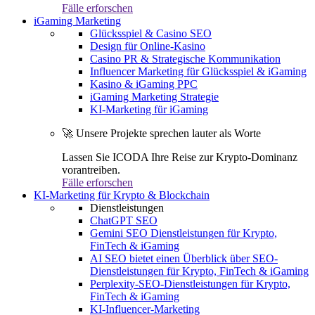
Fälle erforschen
iGaming Marketing
Glücksspiel & Casino SEO
Design für Online-Kasino
Casino PR & Strategische Kommunikation
Influencer Marketing für Glücksspiel & iGaming
Kasino & iGaming PPC
iGaming Marketing Strategie
KI-Marketing für iGaming
🚀 Unsere Projekte sprechen lauter als Worte
Lassen Sie ICODA Ihre Reise zur Krypto-Dominanz
vorantreiben.
Fälle erforschen
KI-Marketing für Krypto & Blockchain
Dienstleistungen
ChatGPT SEO
Gemini SEO Dienstleistungen für Krypto,
FinTech & iGaming
AI SEO bietet einen Überblick über SEO-
Dienstleistungen für Krypto, FinTech & iGaming
Perplexity-SEO-Dienstleistungen für Krypto,
FinTech & iGaming
KI-Influencer-Marketing