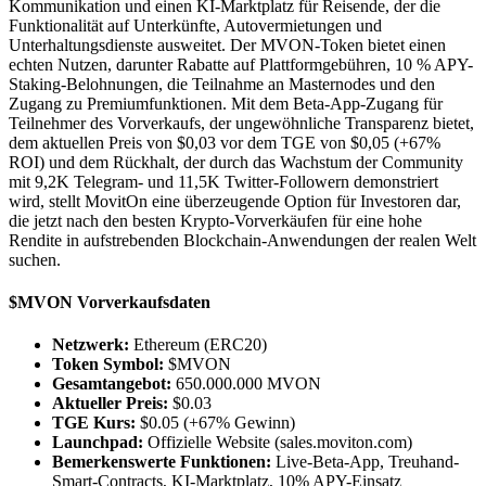
Kommunikation und einen KI-Marktplatz für Reisende, der die
Funktionalität auf Unterkünfte, Autovermietungen und
Unterhaltungsdienste ausweitet. Der MVON-Token bietet einen
echten Nutzen, darunter Rabatte auf Plattformgebühren, 10 % APY-
Staking-Belohnungen, die Teilnahme an Masternodes und den
Zugang zu Premiumfunktionen. Mit dem Beta-App-Zugang für
Teilnehmer des Vorverkaufs, der ungewöhnliche Transparenz bietet,
dem aktuellen Preis von $0,03 vor dem TGE von $0,05 (+67%
ROI) und dem Rückhalt, der durch das Wachstum der Community
mit 9,2K Telegram- und 11,5K Twitter-Followern demonstriert
wird, stellt MovitOn eine überzeugende Option für Investoren dar,
die jetzt nach den besten Krypto-Vorverkäufen für eine hohe
Rendite in aufstrebenden Blockchain-Anwendungen der realen Welt
suchen.
$MVON Vorverkaufsdaten
Netzwerk:
Ethereum (ERC20)
Token Symbol:
$MVON
Gesamtangebot:
650.000.000 MVON
Aktueller Preis:
$0.03
TGE Kurs:
$0.05 (+67% Gewinn)
Launchpad:
Offizielle Website (sales.moviton.com)
Bemerkenswerte Funktionen:
Live-Beta-App, Treuhand-
Smart-Contracts, KI-Marktplatz, 10% APY-Einsatz