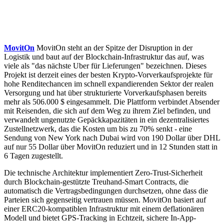
MovitOn
MovitOn steht an der Spitze der Disruption in der
Logistik und baut auf der Blockchain-Infrastruktur das auf, was
viele als "das nächste Uber für Lieferungen" bezeichnen. Dieses
Projekt ist derzeit eines der besten Krypto-Vorverkaufsprojekte für
hohe Renditechancen im schnell expandierenden Sektor der realen
Versorgung und hat über strukturierte Vorverkaufsphasen bereits
mehr als 506.000 $ eingesammelt. Die Plattform verbindet Absender
mit Reisenden, die sich auf dem Weg zu ihrem Ziel befinden, und
verwandelt ungenutzte Gepäckkapazitäten in ein dezentralisiertes
Zustellnetzwerk, das die Kosten um bis zu 70% senkt - eine
Sendung von New York nach Dubai wird von 190 Dollar über DHL
auf nur 55 Dollar über MovitOn reduziert und in 12 Stunden statt in
6 Tagen zugestellt.
Die technische Architektur implementiert Zero-Trust-Sicherheit
durch Blockchain-gestützte Treuhand-Smart Contracts, die
automatisch die Vertragsbedingungen durchsetzen, ohne dass die
Parteien sich gegenseitig vertrauen müssen. MovitOn basiert auf
einer ERC20-kompatiblen Infrastruktur mit einem deflationären
Modell und bietet GPS-Tracking in Echtzeit, sichere In-App-