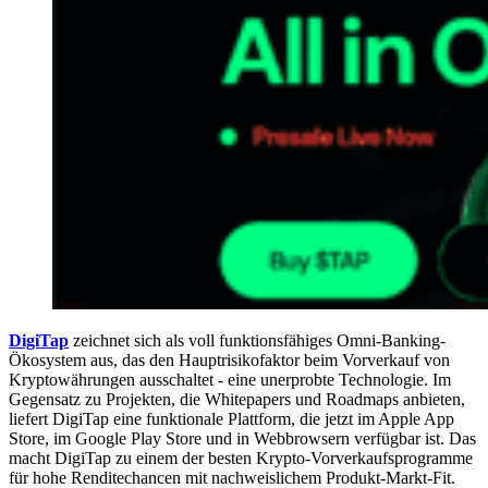
DigiTap
zeichnet sich als voll funktionsfähiges Omni-Banking-
Ökosystem aus, das den Hauptrisikofaktor beim Vorverkauf von
Kryptowährungen ausschaltet - eine unerprobte Technologie. Im
Gegensatz zu Projekten, die Whitepapers und Roadmaps anbieten,
liefert DigiTap eine funktionale Plattform, die jetzt im Apple App
Store, im Google Play Store und in Webbrowsern verfügbar ist. Das
macht DigiTap zu einem der besten Krypto-Vorverkaufsprogramme
für hohe Renditechancen mit nachweislichem Produkt-Markt-Fit.