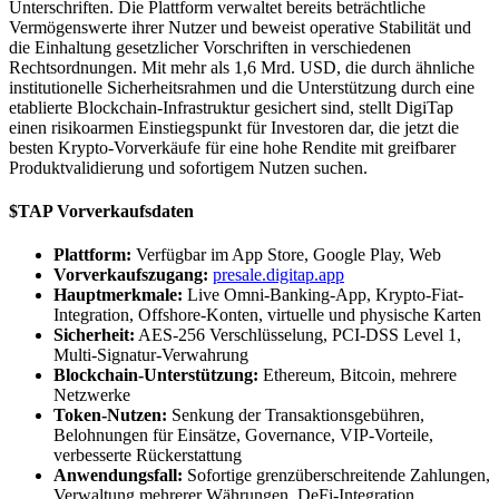
Unterschriften. Die Plattform verwaltet bereits beträchtliche
Vermögenswerte ihrer Nutzer und beweist operative Stabilität und
die Einhaltung gesetzlicher Vorschriften in verschiedenen
Rechtsordnungen. Mit mehr als 1,6 Mrd. USD, die durch ähnliche
institutionelle Sicherheitsrahmen und die Unterstützung durch eine
etablierte Blockchain-Infrastruktur gesichert sind, stellt DigiTap
einen risikoarmen Einstiegspunkt für Investoren dar, die jetzt die
besten Krypto-Vorverkäufe für eine hohe Rendite mit greifbarer
Produktvalidierung und sofortigem Nutzen suchen.
$TAP Vorverkaufsdaten
Plattform:
Verfügbar im App Store, Google Play, Web
Vorverkaufszugang:
presale.digitap.app
Hauptmerkmale:
Live Omni-Banking-App, Krypto-Fiat-
Integration, Offshore-Konten, virtuelle und physische Karten
Sicherheit:
AES-256 Verschlüsselung, PCI-DSS Level 1,
Multi-Signatur-Verwahrung
Blockchain-Unterstützung:
Ethereum, Bitcoin, mehrere
Netzwerke
Token-Nutzen:
Senkung der Transaktionsgebühren,
Belohnungen für Einsätze, Governance, VIP-Vorteile,
verbesserte Rückerstattung
Anwendungsfall:
Sofortige grenzüberschreitende Zahlungen,
Verwaltung mehrerer Währungen, DeFi-Integration