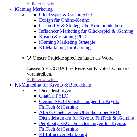
Fälle erforschen
iGaming Marketing
Glücksspiel & Casino SEO
Design für Online-Kasino
Casino PR & Strategische Kommunikation
Influencer Marketing für Glücksspiel & iGaming
Kasino & iGaming PPC
iGaming Marketing Strategie
KI-Marketing für iGaming
🚀 Unsere Projekte sprechen lauter als Worte
Lassen Sie ICODA Ihre Reise zur Krypto-Dominanz
vorantreiben.
Fälle erforschen
KI-Marketing für Krypto & Blockchain
Dienstleistungen
ChatGPT SEO
Gemini SEO Dienstleistungen für Krypto,
FinTech & iGaming
AI SEO bietet einen Überblick über SEO-
Dienstleistungen für Krypto, FinTech & iGaming
Perplexity-SEO-Dienstleistungen für Krypto,
FinTech & iGaming
KI-Influencer-Marketing