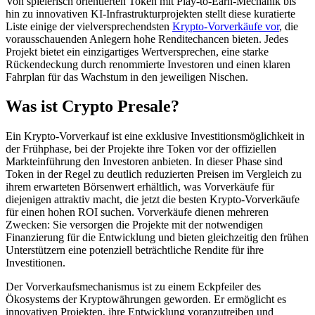
Von spielerisch orientierten Token mit Play-to-Earn-Mechanik bis
hin zu innovativen KI-Infrastrukturprojekten stellt diese kuratierte
Liste einige der vielversprechendsten
Krypto-Vorverkäufe vor
, die
vorausschauenden Anlegern hohe Renditechancen bieten. Jedes
Projekt bietet ein einzigartiges Wertversprechen, eine starke
Rückendeckung durch renommierte Investoren und einen klaren
Fahrplan für das Wachstum in den jeweiligen Nischen.
Was ist Crypto Presale?
Ein Krypto-Vorverkauf ist eine exklusive Investitionsmöglichkeit in
der Frühphase, bei der Projekte ihre Token vor der offiziellen
Markteinführung den Investoren anbieten. In dieser Phase sind
Token in der Regel zu deutlich reduzierten Preisen im Vergleich zu
ihrem erwarteten Börsenwert erhältlich, was Vorverkäufe für
diejenigen attraktiv macht, die jetzt die besten Krypto-Vorverkäufe
für einen hohen ROI suchen. Vorverkäufe dienen mehreren
Zwecken: Sie versorgen die Projekte mit der notwendigen
Finanzierung für die Entwicklung und bieten gleichzeitig den frühen
Unterstützern eine potenziell beträchtliche Rendite für ihre
Investitionen.
Der Vorverkaufsmechanismus ist zu einem Eckpfeiler des
Ökosystems der Kryptowährungen geworden. Er ermöglicht es
innovativen Projekten, ihre Entwicklung voranzutreiben und