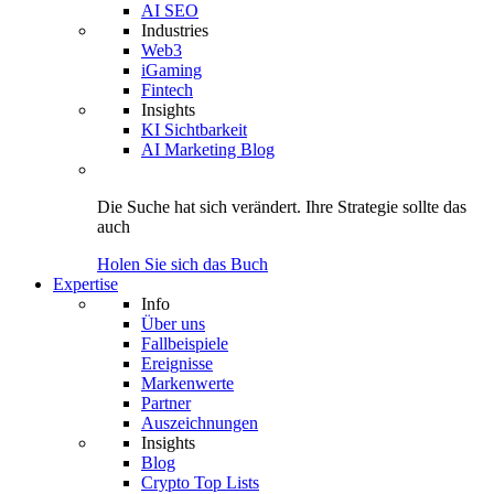
AI SEO
Industries
Web3
iGaming
Fintech
Insights
KI Sichtbarkeit
AI Marketing Blog
Die Suche hat sich verändert.
Ihre Strategie
sollte das
auch
Holen Sie sich das Buch
Expertise
Info
Über uns
Fallbeispiele
Ereignisse
Markenwerte
Partner
Auszeichnungen
Insights
Blog
Crypto Top Lists