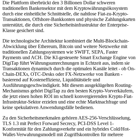
Die Plattform überbrückt den 3 Billionen Dollar schweren
traditionellen Bankensektor mit dem Kryptowährungsökosystem
durch eine einheitliche Schnittstelle, die nahtlose Fiat-zu-Krypto-
Transaktionen, Offshore-Bankkonten und physische Zahlungskarten
unterstützt, die durch eine Sicherheitsinfrastruktur der Enterprise-
Klasse gesichert sind.
Die technologische Architektur kombiniert die Multi-Blockchain-
Abwicklung über Ethereum, Bitcoin und weitere Netzwerke mit
traditionellen Zahlungssystemen wie SWIFT, SEPA, Faster
Payments und ACH. Die KI-gesteuerte Smart Exchange Engine von
DigiTap führt Währungsumrechnungen in Echtzeit aus, indem sie
Transaktionen dynamisch durch die optimalen Kanäle leitet - ob On-
Chain-DEXs, OTC-Desks oder FX-Netzwerke von Banken -
basierend auf Kosteneffizienz, Liquiditätstiefe und
Ausführungsgeschwindigkeit. Mit diesem ausgeklügelten Routing-
Mechanismus gehört DigiTap zu den besten Krypto-Vorverkäufern,
die jetzt einen hohen ROI im schnell konvergierenden Krypto-Fiat-
Infrastruktur-Sektor erzielen und eine echte Marktnachfrage und
keine spekulativen Anwendungsfälle bedienen.
Zu den Sicherheitsmerkmalen gehören AES-256-Verschlüsselung,
TLS 1.3 mit Perfect Forward Secrecy, PCI-DSS Level 1-
Konformität für den Zahlungsverkehr und ein hybrides Cold/Hot-
Wallet-Verwahrungsmodell mit Zugriffskontrollen für mehrere