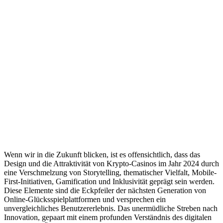
Wenn wir in die Zukunft blicken, ist es offensichtlich, dass das
Design und die Attraktivität von Krypto-Casinos im Jahr 2024 durch
eine Verschmelzung von Storytelling, thematischer Vielfalt, Mobile-
First-Initiativen, Gamification und Inklusivität geprägt sein werden.
Diese Elemente sind die Eckpfeiler der nächsten Generation von
Online-Glücksspielplattformen und versprechen ein
unvergleichliches Benutzererlebnis. Das unermüdliche Streben nach
Innovation, gepaart mit einem profunden Verständnis des digitalen