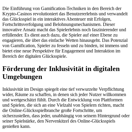
Die Einführung von Gamification-Techniken in den Bereich der
Krypto-Casinos revolutioniert das Benutzererlebnis und verwandelt
das Glücksspiel in ein interaktives Abenteuer mit Erfolgen,
Fortschrittsverfolgung und Belohnungsmechanismen. Dieser
innovative Ansatz macht das Spielerlebnis noch faszinierender und
erfüllender. Es dient auch dazu, die Spieler auf einer Ebene zu
engagieren, die über das einfache Wetten hinausgeht. Das Potenzial
von Gamification, Spieler zu fesseln und zu binden, ist immens und
bietet eine neue Perspektive für Engagement und Interaktion im
Bereich der digitalen Glücksspiele.
Förderung der Inklusivität in digitalen
Umgebungen
Inklusivität im Design spiegelt eine tief verwurzelte Verpflichtung
wider, Räume zu schaffen, in denen sich jeder Nutzer willkommen
und wertgeschätzt fühlt. Durch die Entwicklung von Plattformen
und Spielen, die sich an eine Vielzahl von Spielern richten, macht
die Online-Glücksspielbranche große Fortschritte, um
sicherzustellen, dass jeder, unabhängig von seinem Hintergrund oder
seiner Spielstärke, den Nervenkitzel des Online-Glücksspiels
genießen kann.