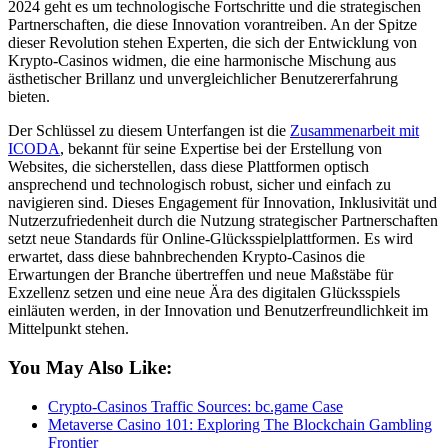
2024 geht es um technologische Fortschritte und die strategischen
Partnerschaften, die diese Innovation vorantreiben. An der Spitze
dieser Revolution stehen Experten, die sich der Entwicklung von
Krypto-Casinos widmen, die eine harmonische Mischung aus
ästhetischer Brillanz und unvergleichlicher Benutzererfahrung
bieten.
Der Schlüssel zu diesem Unterfangen ist die
Zusammenarbeit mit
ICODA
, bekannt für seine Expertise bei der Erstellung von
Websites, die sicherstellen, dass diese Plattformen optisch
ansprechend und technologisch robust, sicher und einfach zu
navigieren sind. Dieses Engagement für Innovation, Inklusivität und
Nutzerzufriedenheit durch die Nutzung strategischer Partnerschaften
setzt neue Standards für Online-Glücksspielplattformen. Es wird
erwartet, dass diese bahnbrechenden Krypto-Casinos die
Erwartungen der Branche übertreffen und neue Maßstäbe für
Exzellenz setzen und eine neue Ära des digitalen Glücksspiels
einläuten werden, in der Innovation und Benutzerfreundlichkeit im
Mittelpunkt stehen.
You May Also Like:
Crypto-Casinos Traffic Sources: bc.game Case
Metaverse Casino 101: Exploring The Blockchain Gambling
Frontier