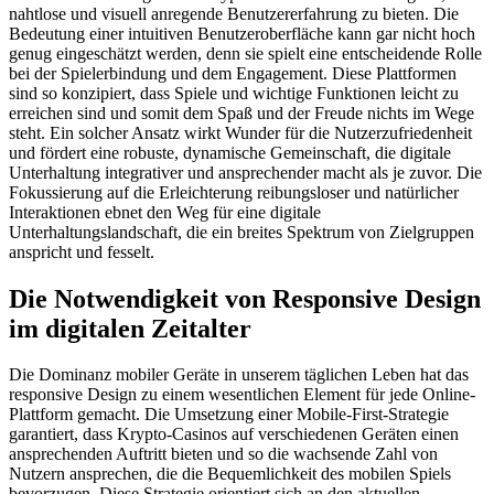
nahtlose und visuell anregende Benutzererfahrung zu bieten. Die
Bedeutung einer intuitiven Benutzeroberfläche kann gar nicht hoch
genug eingeschätzt werden, denn sie spielt eine entscheidende Rolle
bei der Spielerbindung und dem Engagement. Diese Plattformen
sind so konzipiert, dass Spiele und wichtige Funktionen leicht zu
erreichen sind und somit dem Spaß und der Freude nichts im Wege
steht. Ein solcher Ansatz wirkt Wunder für die Nutzerzufriedenheit
und fördert eine robuste, dynamische Gemeinschaft, die digitale
Unterhaltung integrativer und ansprechender macht als je zuvor. Die
Fokussierung auf die Erleichterung reibungsloser und natürlicher
Interaktionen ebnet den Weg für eine digitale
Unterhaltungslandschaft, die ein breites Spektrum von Zielgruppen
anspricht und fesselt.
Die Notwendigkeit von Responsive Design
im digitalen Zeitalter
Die Dominanz mobiler Geräte in unserem täglichen Leben hat das
responsive Design zu einem wesentlichen Element für jede Online-
Plattform gemacht. Die Umsetzung einer Mobile-First-Strategie
garantiert, dass Krypto-Casinos auf verschiedenen Geräten einen
ansprechenden Auftritt bieten und so die wachsende Zahl von
Nutzern ansprechen, die die Bequemlichkeit des mobilen Spiels
bevorzugen. Diese Strategie orientiert sich an den aktuellen