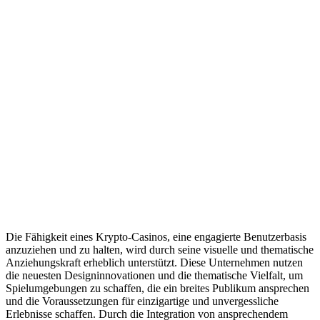
Die Fähigkeit eines Krypto-Casinos, eine engagierte Benutzerbasis
anzuziehen und zu halten, wird durch seine visuelle und thematische
Anziehungskraft erheblich unterstützt. Diese Unternehmen nutzen
die neuesten Designinnovationen und die thematische Vielfalt, um
Spielumgebungen zu schaffen, die ein breites Publikum ansprechen
und die Voraussetzungen für einzigartige und unvergessliche
Erlebnisse schaffen. Durch die Integration von ansprechendem