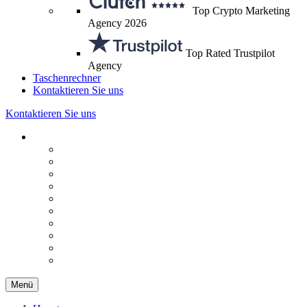
Top Crypto Marketing
Agency 2026
Top Rated Trustpilot
Agency
Taschenrechner
Kontaktieren Sie uns
Kontaktieren Sie uns
Menü