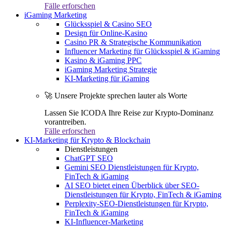
Fälle erforschen
iGaming Marketing
Glücksspiel & Casino SEO
Design für Online-Kasino
Casino PR & Strategische Kommunikation
Influencer Marketing für Glücksspiel & iGaming
Kasino & iGaming PPC
iGaming Marketing Strategie
KI-Marketing für iGaming
🚀 Unsere Projekte sprechen lauter als Worte
Lassen Sie ICODA Ihre Reise zur Krypto-Dominanz
vorantreiben.
Fälle erforschen
KI-Marketing für Krypto & Blockchain
Dienstleistungen
ChatGPT SEO
Gemini SEO Dienstleistungen für Krypto,
FinTech & iGaming
AI SEO bietet einen Überblick über SEO-
Dienstleistungen für Krypto, FinTech & iGaming
Perplexity-SEO-Dienstleistungen für Krypto,
FinTech & iGaming
KI-Influencer-Marketing