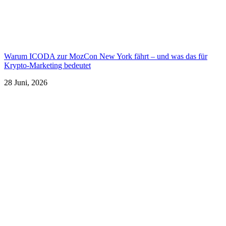
Warum ICODA zur MozCon New York fährt – und was das für
Krypto-Marketing bedeutet
28 Juni, 2026