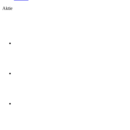
Aktie