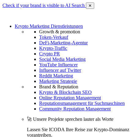
Check if your brand is visible to AI Search
✕
Krypto Marketing Dienstleistungen
Growth & promotion
Token-Verkauf
DeFi-Marketing-Agentur
Krypto-Traffic
Crypto PR
Social Media Marketing
YouTube Influencer
Influencer auf Twitter
Reddit Marketing
Marketing Strategie
Brand & Reputation
Krypto & Blockchain SEO
Online Reputation Management
Reputationsmanagement für Suchmaschinen
Community Reputation Management
🚀 Unsere Projekte sprechen lauter als Worte
Lassen Sie ICODA Ihre Reise zur Krypto-Dominanz
vorantreiben.