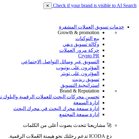
Check if your brand is visible to AI Search
✕
خدمات تسويق العملات المشفرة
Growth & promotion
بيع التوكنات
وكالة تسويق ديفي
حركة مرور العملات
Crypto PR
التسويق عبر وسائل التواصل الاجتماعي
المؤثرون على يوتيوب
المؤثرون على تويتر
تسويق ريديت
استراتيجية التسويق
Brand & Reputation
تحسين محركات البحث للعملات الرقمية والبلوك ت
إدارة السمعة
إدارة سمعة محرك البحث في محرك البحث
إدارة سمعة المجتمع
🚀 مشاريعنا تتحدث بصوت أعلى من الكلمات
دع ICODA تدعم رحلتك نحو هيمنة العُملات الرقمية.