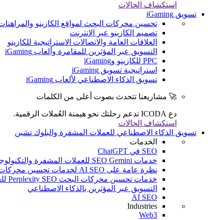
استكشاف الحالات
تسويق iGaming
تحسين محركات البحث لمواقع الكازينو والمراهنات
تصميم الكازينو عبر الإنترنت
العلاقات العامة والاتصالات الاستراتيجية للكازينو
التسويق عبر المؤثرين للمقامرة وألعاب iGaming
PPC للكازينو وiGaming
استراتيجية تسويق iGaming
تسويق الذكاء الاصطناعي لألعاب iGaming
🚀 مشاريعنا تتحدث بصوت أعلى من الكلمات
دع ICODA تدعم رحلتك نحو هيمنة العُملات الرقمية.
استكشاف الحالات
تسويق الذكاء الاصطناعي للعملات المشفرة والبلوك تشين
الخدمات
SEO في ChatGPT
خدمات SEO Gemini للعملات المشفرة والتكنولوجيا المالية والألعاب الإلكترونية
نظرة عامة على AI SEO لخدمات تحسين محركات البحث (SEO) للعملات المشفرة والتكنولوجيا المالية والألعاب الإلكترونية
خدمات تحسين محركات البحث Perplexity SEO للعملات المشفرة والتكنولوجيا المالية والألعاب الإلكترونية
التسويق عبر المؤثرين بالذكاء الاصطناعي
AI SEO
Industries
Web3