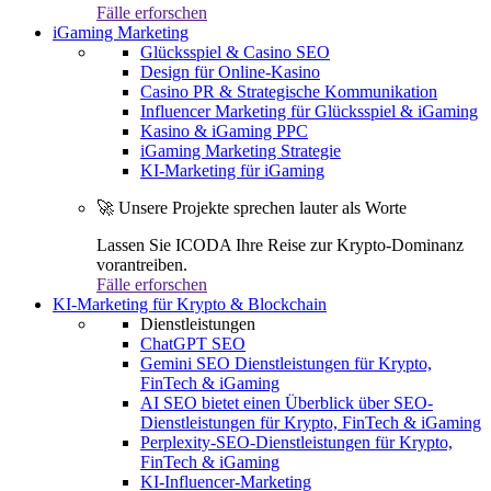
Fälle erforschen
iGaming Marketing
Glücksspiel & Casino SEO
Design für Online-Kasino
Casino PR & Strategische Kommunikation
Influencer Marketing für Glücksspiel & iGaming
Kasino & iGaming PPC
iGaming Marketing Strategie
KI-Marketing für iGaming
🚀 Unsere Projekte sprechen lauter als Worte
Lassen Sie ICODA Ihre Reise zur Krypto-Dominanz
vorantreiben.
Fälle erforschen
KI-Marketing für Krypto & Blockchain
Dienstleistungen
ChatGPT SEO
Gemini SEO Dienstleistungen für Krypto,
FinTech & iGaming
AI SEO bietet einen Überblick über SEO-
Dienstleistungen für Krypto, FinTech & iGaming
Perplexity-SEO-Dienstleistungen für Krypto,
FinTech & iGaming
KI-Influencer-Marketing