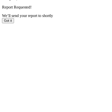
Report Requested!
We’ll send your report to
shortly
Got it