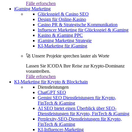
Fälle erforschen
iGaming Marketing
Glücksspiel & Casino SEO
Design für Online-Kasino
Casino PR & Strategische Kommunikation
Influencer Marketing für Glücksspiel & iGaming
Kasino & iGaming PPC
iGaming Marketing Strategie
KI-Marketing für iGaming
🚀 Unsere Projekte sprechen lauter als Worte
Lassen Sie ICODA Ihre Reise zur Krypto-Dominanz
vorantreiben.
Fälle erforschen
KI-Marketing für Krypto & Blockchain
Dienstleistungen
ChatGPT SEO
Gemini SEO Dienstleistungen für Krypto,
FinTech & iGaming
AI SEO bietet einen Überblick über SEO-
Dienstleistungen für Krypto, FinTech & iGaming
Perplexity-SEO-Dienstleistungen für Krypto,
FinTech & iGaming
KI-Influencer-Marketing