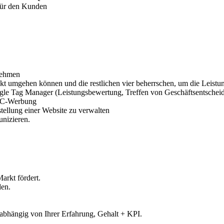
 für den Kunden
nehmen
kt umgehen können und die restlichen vier beherrschen, um die Leistung
gle Tag Manager (Leistungsbewertung, Treffen von Geschäftsentsche
PPC-Werbung
rstellung einer Website zu verwalten
nizieren.
arkt fördert.
den.
abhängig von Ihrer Erfahrung, Gehalt + KPI.