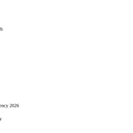
ch
ency 2026
y