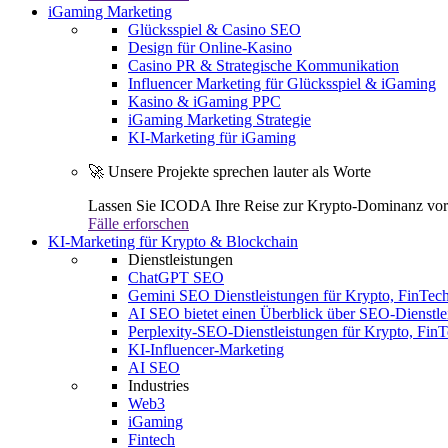
iGaming Marketing
Glücksspiel & Casino SEO
Design für Online-Kasino
Casino PR & Strategische Kommunikation
Influencer Marketing für Glücksspiel & iGaming
Kasino & iGaming PPC
iGaming Marketing Strategie
KI-Marketing für iGaming
🚀 Unsere Projekte sprechen lauter als Worte
Lassen Sie ICODA Ihre Reise zur Krypto-Dominanz vora
Fälle erforschen
KI-Marketing für Krypto & Blockchain
Dienstleistungen
ChatGPT SEO
Gemini SEO Dienstleistungen für Krypto, FinTe
AI SEO bietet einen Überblick über SEO-Dienstle
Perplexity-SEO-Dienstleistungen für Krypto, Fi
KI-Influencer-Marketing
AI SEO
Industries
Web3
iGaming
Fintech