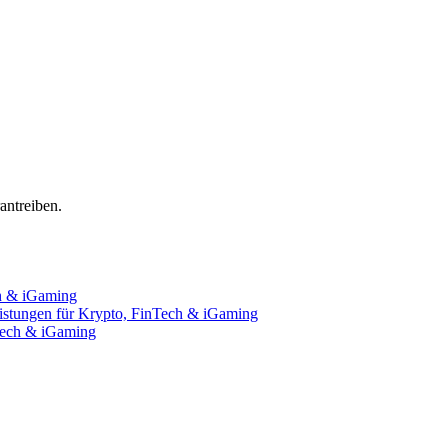
ntreiben.
ch & iGaming
istungen für Krypto, FinTech & iGaming
nTech & iGaming