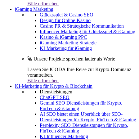
Fälle erforschen
iGaming Marketing
Glücksspiel & Casino SEO
Design für Online-Kasino
Casino PR & Strategische Kommunikation
Influencer Marketing für Glücksspiel & iGaming
Kasino & iGaming PPC
iGaming Marketing Strategie
KI-Marketing für iGaming
🚀 Unsere Projekte sprechen lauter als Worte
Lassen Sie ICODA Ihre Reise zur Krypto-Dominanz
vorantreiben.
Fälle erforschen
KI-Marketing für Krypto & Blockchain
Dienstleistungen
ChatGPT SEO
Gemini SEO Dienstleistungen für Krypto,
FinTech & iGaming
AI SEO bietet einen Überblick über SEO-
Dienstleistungen für Krypto, FinTech & iGaming
Perplexity-SEO-Dienstleistungen für Krypto,
FinTech & iGaming
KI-Influencer-Marketing