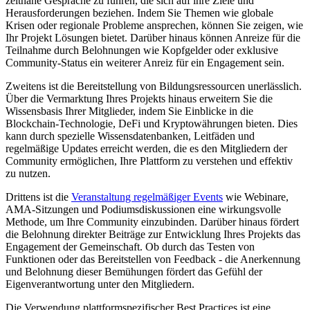
zeitnahe Gespräche zu führen, die sich auf ihre Ziele und
Herausforderungen beziehen. Indem Sie Themen wie globale
Krisen oder regionale Probleme ansprechen, können Sie zeigen, wie
Ihr Projekt Lösungen bietet. Darüber hinaus können Anreize für die
Teilnahme durch Belohnungen wie Kopfgelder oder exklusive
Community-Status ein weiterer Anreiz für ein Engagement sein.
Zweitens ist die Bereitstellung von Bildungsressourcen unerlässlich.
Über die Vermarktung Ihres Projekts hinaus erweitern Sie die
Wissensbasis Ihrer Mitglieder, indem Sie Einblicke in die
Blockchain-Technologie, DeFi und Kryptowährungen bieten. Dies
kann durch spezielle Wissensdatenbanken, Leitfäden und
regelmäßige Updates erreicht werden, die es den Mitgliedern der
Community ermöglichen, Ihre Plattform zu verstehen und effektiv
zu nutzen.
Drittens ist die
Veranstaltung regelmäßiger Events
wie Webinare,
AMA-Sitzungen und Podiumsdiskussionen eine wirkungsvolle
Methode, um Ihre Community einzubinden. Darüber hinaus fördert
die Belohnung direkter Beiträge zur Entwicklung Ihres Projekts das
Engagement der Gemeinschaft. Ob durch das Testen von
Funktionen oder das Bereitstellen von Feedback - die Anerkennung
und Belohnung dieser Bemühungen fördert das Gefühl der
Eigenverantwortung unter den Mitgliedern.
Die Verwendung plattformspezifischer Best Practices ist eine