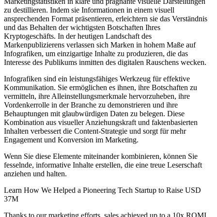
Marketingstatistiken in klare und prägnante visuelle Darstellungen
zu destillieren. Indem sie Informationen in einem visuell
ansprechenden Format präsentieren, erleichtern sie das Verständnis
und das Behalten der wichtigsten Botschaften Ihres
Kryptogeschäfts. In der heutigen Landschaft des
Markenpublizierens verlassen sich Marken in hohem Maße auf
Infografiken, um einzigartige Inhalte zu produzieren, die das
Interesse des Publikums inmitten des digitalen Rauschens wecken.
Infografiken sind ein leistungsfähiges Werkzeug für effektive
Kommunikation. Sie ermöglichen es ihnen, ihre Botschaften zu
vermitteln, ihre Alleinstellungsmerkmale hervorzuheben, ihre
Vordenkerrolle in der Branche zu demonstrieren und ihre
Behauptungen mit glaubwürdigen Daten zu belegen. Diese
Kombination aus visueller Anziehungskraft und faktenbasierten
Inhalten verbessert die Content-Strategie und sorgt für mehr
Engagement und Konversion im Marketing.
Wenn Sie diese Elemente miteinander kombinieren, können Sie
fesselnde, informative Inhalte erstellen, die eine treue Leserschaft
anziehen und halten.
Learn How We Helped a Pioneering Tech Startup to Raise USD
37M
Thanks to our marketing efforts, sales achieved up to a 10x ROMI.