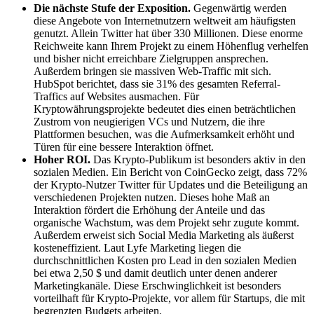
Die nächste Stufe der Exposition.
Gegenwärtig werden
diese Angebote von Internetnutzern weltweit am häufigsten
genutzt. Allein Twitter hat über 330 Millionen. Diese enorme
Reichweite kann Ihrem Projekt zu einem Höhenflug verhelfen
und bisher nicht erreichbare Zielgruppen ansprechen.
Außerdem bringen sie massiven Web-Traffic mit sich.
HubSpot berichtet, dass sie 31% des gesamten Referral-
Traffics auf Websites ausmachen. Für
Kryptowährungsprojekte bedeutet dies einen beträchtlichen
Zustrom von neugierigen VCs und Nutzern, die ihre
Plattformen besuchen, was die Aufmerksamkeit erhöht und
Türen für eine bessere Interaktion öffnet.
Hoher ROI.
Das Krypto-Publikum ist besonders aktiv in den
sozialen Medien. Ein Bericht von CoinGecko zeigt, dass 72%
der Krypto-Nutzer Twitter für Updates und die Beteiligung an
verschiedenen Projekten nutzen. Dieses hohe Maß an
Interaktion fördert die Erhöhung der Anteile und das
organische Wachstum, was dem Projekt sehr zugute kommt.
Außerdem erweist sich Social Media Marketing als äußerst
kosteneffizient. Laut Lyfe Marketing liegen die
durchschnittlichen Kosten pro Lead in den sozialen Medien
bei etwa 2,50 $ und damit deutlich unter denen anderer
Marketingkanäle. Diese Erschwinglichkeit ist besonders
vorteilhaft für Krypto-Projekte, vor allem für Startups, die mit
begrenzten Budgets arbeiten.