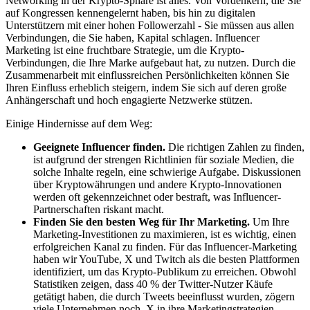
Networking in der Krypto-Sphäre ist alles. Von Vordenkern, die Sie
auf Kongressen kennengelernt haben, bis hin zu digitalen
Unterstützern mit einer hohen Followerzahl - Sie müssen aus allen
Verbindungen, die Sie haben, Kapital schlagen. Influencer
Marketing ist eine fruchtbare Strategie, um die Krypto-
Verbindungen, die Ihre Marke aufgebaut hat, zu nutzen. Durch die
Zusammenarbeit mit einflussreichen Persönlichkeiten können Sie
Ihren Einfluss erheblich steigern, indem Sie sich auf deren große
Anhängerschaft und hoch engagierte Netzwerke stützen.
Einige Hindernisse auf dem Weg:
Geeignete Influencer finden.
Die richtigen Zahlen zu finden,
ist aufgrund der strengen Richtlinien für soziale Medien, die
solche Inhalte regeln, eine schwierige Aufgabe. Diskussionen
über Kryptowährungen und andere Krypto-Innovationen
werden oft gekennzeichnet oder bestraft, was Influencer-
Partnerschaften riskant macht.
Finden Sie den besten Weg für Ihr Marketing.
Um Ihre
Marketing-Investitionen zu maximieren, ist es wichtig, einen
erfolgreichen Kanal zu finden. Für das Influencer-Marketing
haben wir YouTube, X und Twitch als die besten Plattformen
identifiziert, um das Krypto-Publikum zu erreichen. Obwohl
Statistiken zeigen, dass 40 % der Twitter-Nutzer Käufe
getätigt haben, die durch Tweets beeinflusst wurden, zögern
viele Unternehmen noch, X in ihre Marketingstrategien