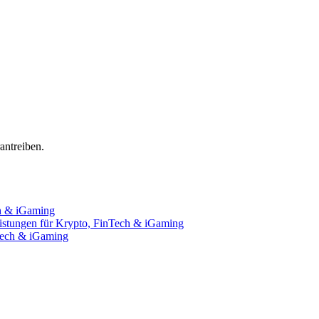
ntreiben.
ch & iGaming
istungen für Krypto, FinTech & iGaming
nTech & iGaming