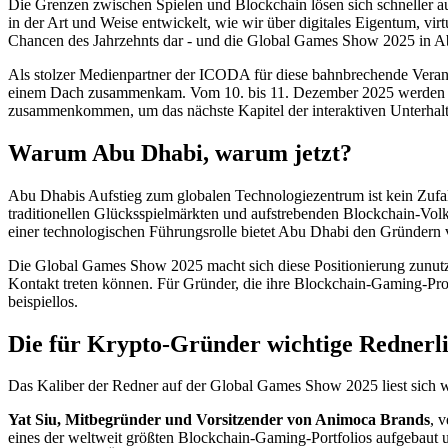
Die Grenzen zwischen Spielen und Blockchain lösen sich schneller a
in der Art und Weise entwickelt, wie wir über digitales Eigentum, vi
Chancen des Jahrzehnts dar - und die Global Games Show 2025 in Abu
Als stolzer Medienpartner der ICODA für diese bahnbrechende Verans
einem Dach zusammenkam. Vom 10. bis 11. Dezember 2025 werden i
zusammenkommen, um das nächste Kapitel der interaktiven Unterhalt
Warum Abu Dhabi, warum jetzt?
Abu Dhabis Aufstieg zum globalen Technologiezentrum ist kein Zufall -
traditionellen Glücksspielmärkten und aufstrebenden Blockchain-Vol
einer technologischen Führungsrolle bietet Abu Dhabi den Gründern 
Die Global Games Show 2025 macht sich diese Positionierung zunutze 
Kontakt treten können. Für Gründer, die ihre Blockchain-Gaming-Proj
beispiellos.
Die für Krypto-Gründer wichtige Rednerli
Das Kaliber der Redner auf der Global Games Show 2025 liest sich w
Yat Siu, Mitbegründer und Vorsitzender von Animoca Brands
, 
eines der weltweit größten Blockchain-Gaming-Portfolios aufgebaut 