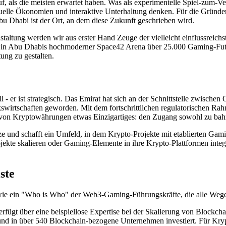
uf, als die meisten erwartet haben. Was als experimentelle Spiel-zum
rtuelle Ökonomien und interaktive Unterhaltung denken. Für die Gründe
 Dhabi ist der Ort, an dem diese Zukunft geschrieben wird.
taltung werden wir aus erster Hand Zeuge der vielleicht einflussrei
n Abu Dhabis hochmoderner Space42 Arena über 25.000 Gaming-Futu
ung zu gestalten.
 er ist strategisch. Das Emirat hat sich an der Schnittstelle zwischen 
kswirtschaften geworden. Mit dem fortschrittlichen regulatorischen Ra
von Kryptowährungen etwas Einzigartiges: den Zugang sowohl zu bahnb
und schafft ein Umfeld, in dem Krypto-Projekte mit etablierten Gamin
ekte skalieren oder Gaming-Elemente in ihre Krypto-Plattformen integr
ste
ie ein "Who is Who" der Web3-Gaming-Führungskräfte, die alle Wege r
verfügt über eine beispiellose Expertise bei der Skalierung von Bloc
und in über 540 Blockchain-bezogene Unternehmen investiert. Für Krypt