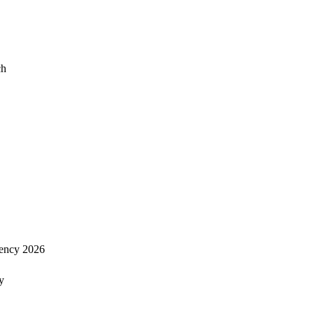
ch
ency 2026
y