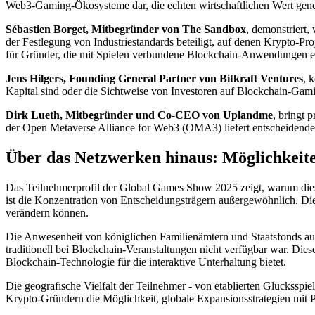
Web3-Gaming-Ökosysteme dar, die echten wirtschaftlichen Wert gene
Sébastien Borget, Mitbegründer von The Sandbox
, demonstriert,
der Festlegung von Industriestandards beteiligt, auf denen Krypto-Pr
für Gründer, die mit Spielen verbundene Blockchain-Anwendungen e
Jens Hilgers, Founding General Partner von Bitkraft Ventures
, 
Kapital sind oder die Sichtweise von Investoren auf Blockchain-Gam
Dirk Lueth, Mitbegründer und Co-CEO von Uplandme
, bringt 
der Open Metaverse Alliance for Web3 (OMA3) liefert entscheidende E
Über das Netzwerken hinaus: Möglichkeiten
Das Teilnehmerprofil der Global Games Show 2025 zeigt, warum diese
ist die Konzentration von Entscheidungsträgern außergewöhnlich. Die
verändern können.
Die Anwesenheit von königlichen Familienämtern und Staatsfonds aus
traditionell bei Blockchain-Veranstaltungen nicht verfügbar war. Die
Blockchain-Technologie für die interaktive Unterhaltung bietet.
Die geografische Vielfalt der Teilnehmer - von etablierten Glückssp
Krypto-Gründern die Möglichkeit, globale Expansionsstrategien mit P