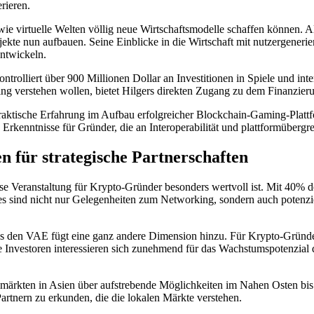
rieren.
 wie virtuelle Welten völlig neue Wirtschaftsmodelle schaffen können.
ojekte nun aufbauen. Seine Einblicke in die Wirtschaft mit nutzergener
ntwickeln.
kontrolliert über 900 Millionen Dollar an Investitionen in Spiele und i
ing verstehen wollen, bietet Hilgers direkten Zugang zu dem Finanzie
praktische Erfahrung im Aufbau erfolgreicher Blockchain-Gaming-Platt
rkenntnisse für Gründer, die an Interoperabilität und plattformüberg
 für strategische Partnerschaften
 Veranstaltung für Krypto-Gründer besonders wertvoll ist. Mit 40% d
s sind nicht nur Gelegenheiten zum Networking, sondern auch potenziel
 den VAE fügt eine ganz andere Dimension hinzu. Für Krypto-Gründer 
se Investoren interessieren sich zunehmend für das Wachstumspotenzial 
ielmärkten in Asien über aufstrebende Möglichkeiten im Nahen Osten bis
artnern zu erkunden, die die lokalen Märkte verstehen.