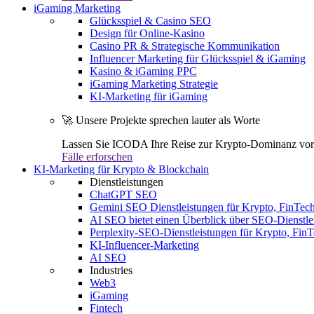
iGaming Marketing
Glücksspiel & Casino SEO
Design für Online-Kasino
Casino PR & Strategische Kommunikation
Influencer Marketing für Glücksspiel & iGaming
Kasino & iGaming PPC
iGaming Marketing Strategie
KI-Marketing für iGaming
🚀 Unsere Projekte sprechen lauter als Worte
Lassen Sie ICODA Ihre Reise zur Krypto-Dominanz vora
Fälle erforschen
KI-Marketing für Krypto & Blockchain
Dienstleistungen
ChatGPT SEO
Gemini SEO Dienstleistungen für Krypto, FinTe
AI SEO bietet einen Überblick über SEO-Dienstle
Perplexity-SEO-Dienstleistungen für Krypto, Fi
KI-Influencer-Marketing
AI SEO
Industries
Web3
iGaming
Fintech