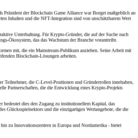
 Als Präsident der Blockchain Game Alliance war Borget maßgeblich an
ierten Inhalten und die NFT-Integration sind von unschätzbarem Wert
nteraktive Unterhaltung. Für Krypto-Gründer, die auf der Suche nach
rungs-Ökosystem, das das Wachstum der Branche vorantreibt.
formen mit, die ein Mainstream-Publikum anziehen. Seine Arbeit mit
reifenden Blockchain-Lösungen arbeiten.
er Teilnehmer, die C-Level-Positionen und Gründerrollen innehaben,
le Partnerschaften, die die Entwicklung eines Krypto-Projekts
bedeutet dies den Zugang zu institutionellem Kapital, das
des Glücksspielsektors und die einzigartigen Wertangebote, die die
 hin zu Innovationszentren in Europa und Nordamerika - bietet