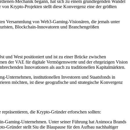
-Verdienen-Mechanik begann, hat sich zu einem grundlegenden Wandel
r von Krypto-Projekten stellt diese Konvergenz eine der größten
chsten Versammlung von Web3-Gaming-Visionären, die jemals unter
risten, Blockchain-Innovatoren und Branchengrößen
Ost und West positioniert und ist zu einer Brücke zwischen
hmen der VAE für digitale Vermögenswerte und der ehrgeizigen Vision
rechenden Innovationen als auch zu traditionellen Kapitalmärkten.
g-Unternehmen, institutionellen Investoren und Staatsfonds in
ieren möchten, ist diese geografische und strategische Konvergenz
epräsentieren, die Krypto-Gründer erforschen sollten:
kchain-Gaming-Unternehmen. Unter seiner Führung hat Animoca Brands
o-Gründer stellt Siu die Blaupause für den Aufbau nachhaltiger