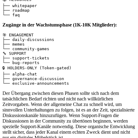
├── whitepaper

├── roadmap

└── faq
Zugänge in der Wachstumsphase (1K-10K Mitglieder):
🎯 ENGAGEMENT

├── daily-discussions

├── memes

└── community-games

🔧 SUPPORT

├── support-tickets

└── bug-reports

🔒 HOLDERS-ONLY (Token-gated)

├── alpha-chat

├── governance-discussion

└── exclusive-announcements
Der Übergang zwischen diesen Phasen sollte sich nach dem
tatsächlichen Bedarf richten und nicht nach willkürlichen
Zeitvorgaben. Wenn der allgemeine Chat zu schnell wird, um
sinnvollen Unterhaltungen zu folgen, ist es an der Zeit, spezialisierte
Diskussionskanäle hinzuzufügen. Wenn Support-Fragen die
Diskussionen in der Community zu übertönen beginnen, werden
spezielle Support-Kanäle notwendig. Diese organische Entwicklung
stellt sicher, dass jeder Kanal einem echten Zweck dient und nicht
nur ein digitales Möbelstück ist.