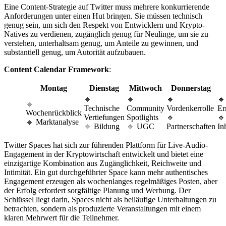
Eine Content-Strategie auf Twitter muss mehrere konkurrierende
Anforderungen unter einen Hut bringen. Sie müssen technisch
genug sein, um sich den Respekt von Entwicklern und Krypto-
Natives zu verdienen, zugänglich genug für Neulinge, um sie zu
verstehen, unterhaltsam genug, um Anteile zu gewinnen, und
substantiell genug, um Autorität aufzubauen.
Content Calendar Framework
:
Montag
Dienstag
Mittwoch
Donnerstag
🔹
🔹
🔹
🔹
🔹
Technische
Community
Vordenkerrolle
Er
Wochenrückblick
Vertiefungen
Spotlights
🔹
🔹
🔹 Marktanalyse
🔹 Bildung
🔹 UGC
Partnerschaften
In
Twitter Spaces hat sich zur führenden Plattform für Live-Audio-
Engagement in der Kryptowirtschaft entwickelt und bietet eine
einzigartige Kombination aus Zugänglichkeit, Reichweite und
Intimität. Ein gut durchgeführter Space kann mehr authentisches
Engagement erzeugen als wochenlanges regelmäßiges Posten, aber
der Erfolg erfordert sorgfältige Planung und Werbung. Der
Schlüssel liegt darin, Spaces nicht als beiläufige Unterhaltungen zu
betrachten, sondern als produzierte Veranstaltungen mit einem
klaren Mehrwert für die Teilnehmer.