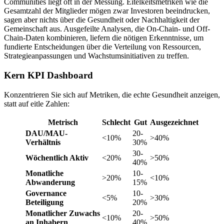
Communities liegt oft in der Messung. Eitelkeitsmetriken wie die
Gesamtzahl der Mitglieder mögen zwar Investoren beeindrucken,
sagen aber nichts über die Gesundheit oder Nachhaltigkeit der
Gemeinschaft aus. Ausgefeilte Analysen, die On-Chain- und Off-
Chain-Daten kombinieren, liefern die nötigen Erkenntnisse, um
fundierte Entscheidungen über die Verteilung von Ressourcen,
Strategieanpassungen und Wachstumsinitiativen zu treffen.
Kern KPI Dashboard
Konzentrieren Sie sich auf Metriken, die echte Gesundheit anzeigen,
statt auf eitle Zahlen:
Metrisch
Schlecht
Gut
Ausgezeichnet
DAU/MAU-
20-
<10%
>40%
Verhältnis
30%
30-
Wöchentlich Aktiv
<20%
>50%
40%
Monatliche
10-
>20%
<10%
Abwanderung
15%
Governance
10-
<5%
>30%
Beteiligung
20%
Monatlicher
Zuwachs
20-
<10%
>50%
an Inhabern
40%