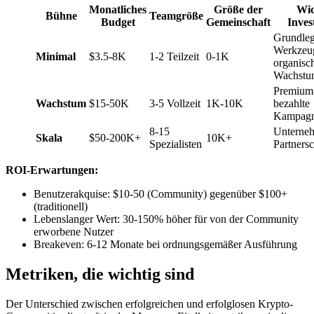
Monatliches
Größe der
Wic
Bühne
Teamgröße
Budget
Gemeinschaft
Inves
Grundle
Werkzeu
Minimal
$3.5-8K
1-2 Teilzeit
0-1K
organisc
Wachstu
Premium-
Wachstum
$15-50K
3-5 Vollzeit
1K-10K
bezahlte
Kampag
8-15
Unterneh
Skala
$50-200K+
10K+
Spezialisten
Partners
ROI-Erwartungen:
Benutzerakquise: $10-50 (Community) gegenüber $100+
(traditionell)
Lebenslanger Wert: 30-150% höher für von der Community
erworbene Nutzer
Breakeven: 6-12 Monate bei ordnungsgemäßer Ausführung
Metriken, die wichtig sind
Der Unterschied zwischen erfolgreichen und erfolglosen Krypto-