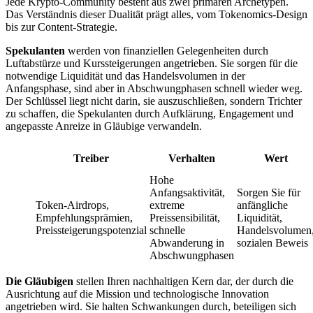
Jede Krypto-Community besteht aus zwei primären Archetypen.
Das Verständnis dieser Dualität prägt alles, vom Tokenomics-Design
bis zur Content-Strategie.
Spekulanten
werden von finanziellen Gelegenheiten durch
Luftabstürze und Kurssteigerungen angetrieben. Sie sorgen für die
notwendige Liquidität und das Handelsvolumen in der
Anfangsphase, sind aber in Abschwungphasen schnell wieder weg.
Der Schlüssel liegt nicht darin, sie auszuschließen, sondern Trichter
zu schaffen, die Spekulanten durch Aufklärung, Engagement und
angepasste Anreize in Gläubige verwandeln.
Treiber
Verhalten
Wert
Hohe
Anfangsaktivität,
Sorgen Sie für
Token-Airdrops,
extreme
anfängliche
Empfehlungsprämien,
Preissensibilität,
Liquidität,
Preissteigerungspotenzial
schnelle
Handelsvolumen
Abwanderung in
sozialen Beweis
Abschwungphasen
Die Gläubigen
stellen Ihren nachhaltigen Kern dar, der durch die
Ausrichtung auf die Mission und technologische Innovation
angetrieben wird. Sie halten Schwankungen durch, beteiligen sich