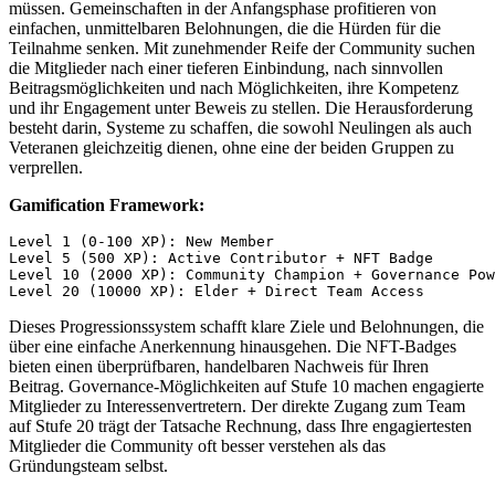
müssen. Gemeinschaften in der Anfangsphase profitieren von
einfachen, unmittelbaren Belohnungen, die die Hürden für die
Teilnahme senken. Mit zunehmender Reife der Community suchen
die Mitglieder nach einer tieferen Einbindung, nach sinnvollen
Beitragsmöglichkeiten und nach Möglichkeiten, ihre Kompetenz
und ihr Engagement unter Beweis zu stellen. Die Herausforderung
besteht darin, Systeme zu schaffen, die sowohl Neulingen als auch
Veteranen gleichzeitig dienen, ohne eine der beiden Gruppen zu
verprellen.
Gamification Framework:
Level 1 (0-100 XP): New Member

Level 5 (500 XP): Active Contributor + NFT Badge

Level 10 (2000 XP): Community Champion + Governance Pow
Level 20 (10000 XP): Elder + Direct Team Access
Dieses Progressionssystem schafft klare Ziele und Belohnungen, die
über eine einfache Anerkennung hinausgehen. Die NFT-Badges
bieten einen überprüfbaren, handelbaren Nachweis für Ihren
Beitrag. Governance-Möglichkeiten auf Stufe 10 machen engagierte
Mitglieder zu Interessenvertretern. Der direkte Zugang zum Team
auf Stufe 20 trägt der Tatsache Rechnung, dass Ihre engagiertesten
Mitglieder die Community oft besser verstehen als das
Gründungsteam selbst.