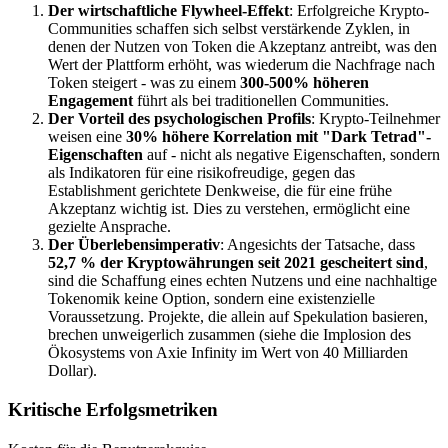
Der wirtschaftliche Flywheel-Effekt
: Erfolgreiche Krypto-
Communities schaffen sich selbst verstärkende Zyklen, in
denen der Nutzen von Token die Akzeptanz antreibt, was den
Wert der Plattform erhöht, was wiederum die Nachfrage nach
Token steigert - was zu einem
300-500% höheren
Engagement
führt als bei traditionellen Communities.
Der Vorteil des psychologischen Profils
: Krypto-Teilnehmer
weisen eine
30% höhere Korrelation mit "Dark Tetrad"-
Eigenschaften
auf - nicht als negative Eigenschaften, sondern
als Indikatoren für eine risikofreudige, gegen das
Establishment gerichtete Denkweise, die für eine frühe
Akzeptanz wichtig ist. Dies zu verstehen, ermöglicht eine
gezielte Ansprache.
Der Überlebensimperativ
: Angesichts der Tatsache, dass
52,7 % der Kryptowährungen seit 2021 gescheitert sind
,
sind die Schaffung eines echten Nutzens und eine nachhaltige
Tokenomik keine Option, sondern eine existenzielle
Voraussetzung. Projekte, die allein auf Spekulation basieren,
brechen unweigerlich zusammen (siehe die Implosion des
Ökosystems von Axie Infinity im Wert von 40 Milliarden
Dollar).
Kritische Erfolgsmetriken