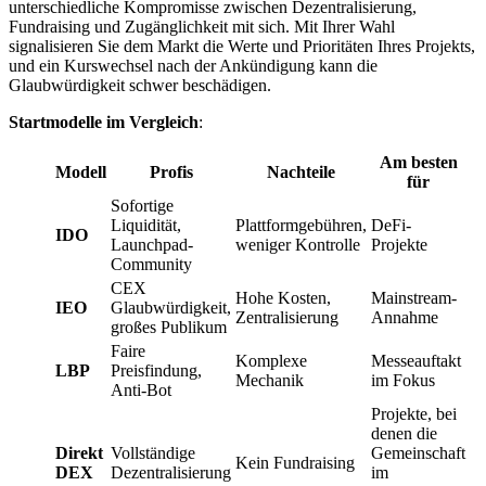
unterschiedliche Kompromisse zwischen Dezentralisierung,
Fundraising und Zugänglichkeit mit sich. Mit Ihrer Wahl
signalisieren Sie dem Markt die Werte und Prioritäten Ihres Projekts,
und ein Kurswechsel nach der Ankündigung kann die
Glaubwürdigkeit schwer beschädigen.
Startmodelle im Vergleich
:
Am besten
Modell
Profis
Nachteile
für
Sofortige
Liquidität,
Plattformgebühren,
DeFi-
IDO
Launchpad-
weniger Kontrolle
Projekte
Community
CEX
Hohe Kosten,
Mainstream-
IEO
Glaubwürdigkeit,
Zentralisierung
Annahme
großes Publikum
Faire
Komplexe
Messeauftakt
LBP
Preisfindung,
Mechanik
im Fokus
Anti-Bot
Projekte, bei
denen die
Direkt
Vollständige
Gemeinschaft
Kein Fundraising
DEX
Dezentralisierung
im