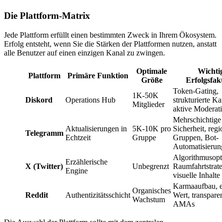
Die Plattform-Matrix
Jede Plattform erfüllt einen bestimmten Zweck in Ihrem Ökosystem.
Erfolg entsteht, wenn Sie die Stärken der Plattformen nutzen, anstatt
alle Benutzer auf einen einzigen Kanal zu zwingen.
Optimale
Wichti
Plattform
Primäre Funktion
Größe
Erfolgsfak
Token-Gating,
1K-50K
Diskord
Operations Hub
strukturierte Ka
Mitglieder
aktive Moderat
Mehrschichtige
Aktualisierungen in
5K-10K pro
Sicherheit, regi
Telegramm
Echtzeit
Gruppe
Gruppen, Bot-
Automatisierun
Algorithmusopt
Erzählerische
X (Twitter)
Unbegrenzt
Raumfahrtstrate
Engine
visuelle Inhalte
Karmaaufbau, e
Organisches
Reddit
Authentizitätsschicht
Wert, transpare
Wachstum
AMAs