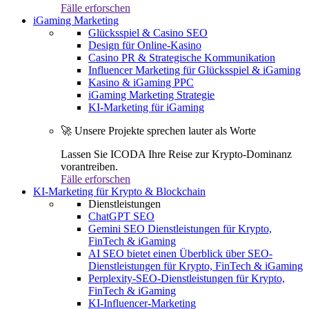
Fälle erforschen
iGaming Marketing
Glücksspiel & Casino SEO
Design für Online-Kasino
Casino PR & Strategische Kommunikation
Influencer Marketing für Glücksspiel & iGaming
Kasino & iGaming PPC
iGaming Marketing Strategie
KI-Marketing für iGaming
🚀 Unsere Projekte sprechen lauter als Worte
Lassen Sie ICODA Ihre Reise zur Krypto-Dominanz
vorantreiben.
Fälle erforschen
KI-Marketing für Krypto & Blockchain
Dienstleistungen
ChatGPT SEO
Gemini SEO Dienstleistungen für Krypto,
FinTech & iGaming
AI SEO bietet einen Überblick über SEO-
Dienstleistungen für Krypto, FinTech & iGaming
Perplexity-SEO-Dienstleistungen für Krypto,
FinTech & iGaming
KI-Influencer-Marketing