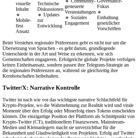
🔹 Community-
Governance-
visuelle
Technische
gesteuerte
Fokus
Inhalte
Diskussionen
Veranstaltungen
🔹
🔹
🔹 Updates
🔹 Soziales
Einhaltung
Mobile-
zur
Engagement
gesetzlicher
first
Entwicklung
Vorschriften
Ansatz
Beim Verstehen regionaler Präferenzen geht es nicht nur um die
Übersetzung von Sprachen - es geht darum, grundlegende
Unterschiede in der Art und Weise zu erkennen, wie sich
Gemeinschaften engagieren. Erfolgreiche globale Projekte verfolgen
keinen Einheitsansatz, sondern passen ihre Telegram-Strategie an
die regionalen Präferenzen an, während sie gleichzeitig ihre
Kernbotschaften beibehalten.
Twitter/X: Narrative Kontrolle
Twitter ist nach wie vor das wichtigste narrative Schlachtfeld für
Krypto-Projekte, wo die Wahrnehmung zur Realität wird und virale
Momente über den Erfolg oder Misserfolg eines Tokens entscheiden
können. Die einzigartige Position der Plattform als Schnittpunkt von
Krypto-Twitter (CT), traditionellem Finanzwesen, Mainstream-
Medien und Kleinanlegern macht sie unverzichtbar für die
Bekanntheit und Glaubwürdigkeit von Projekten. Erfolg auf Twitter