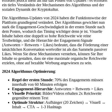
erfordert jedoch mehr als nur das Posten von Updates - es erfordert
ein tiefes Verständnis der Mechanismen des Algorithmus und der
sozialen Dynamik der Kryptokultur.
Die Algorithmus-Updates von 2024 haben die Funktionsweise der
Plattform grundlegend verändert. Der Algorithmus gewichtet nun
stark die Engagement-Geschwindigkeit in der ersten Stunde nach
dem Posten, wodurch das Timing wichtiger denn je ist. Visuelle
Inhalte haben eine doppelt so hohe Reichweite wie reine
Textbeiträge, und die Hierarchie der Engagement-Signale
(Antworten > Retweets > Likes) bedeutet, dass die Förderung einer
tatsächlichen Konversation wertvoller ist als das Sammeln passiver
Likes. Wenn Sie diese Mechanismen verstehen, können Sie Ihre
Inhalte so gestalten, dass sie eine maximale organische Reichweite
erzielen, ohne auf bezahlte Werbung angewiesen zu sein.
2024 Algorithmus-Optimierung
:
Regel der ersten Stunde
: 70% des Engagements müssen
innerhalb von 60 Minuten erfolgen
Engagement-Hierarchie
: Antworten > Retweets > Likes
Visuelle Priorität
: Bilder/Videos erhalten 2x Reichweite
gegenüber reinem Text
Optimale Struktur
: Aufhänger (20 Zeichen) → Visuell →
Inhalt → CTA → 1-3 Hashtags