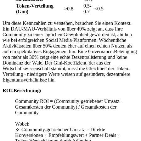
Token-Verteilung
0.5-
>0.8
<0.5
(Gini)
0.7
Um diese Kennzahlen zu verstehen, brauchen Sie einen Kontext.
Ein DAU/MAU-Verhältnis von über 40% zeigt an, dass Ihre
Community zu einer täglichen Gewohnheit geworden ist, ähnlich
wie bei erfolgreichen Social Media-Plattformen. Wöchentliche
Aktivitätsraten über 50% deuten eher auf einen echten Nutzen als
auf ein spekulatives Engagement hin. Eine Governance-Beteiligung
von mehr als 30% zeigt eine echte Dezentralisierung und keine
Dominanz der Wale. Der Gini-Koeffizient, der aus der
Wirtschaftswissenschaft stammt, misst die Gleichheit der Token-
Verteilung - niedrigere Werte weisen auf gesündere, dezentralere
Eigentumsverhältnisse hin.
ROI-Berechnung:
Community ROI = (Community-getriebener Umsatz -
Gesamtkosten der Community) / Gesamtkosten der
Community
Wobei:
🔹 Community-getriebener Umsatz = Direkte
Konversionen + Empfehlungswert + Partner-Deals +
Token-Wertschätzung durch Adoption