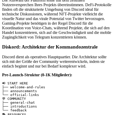
Die Auswahl der Plattform sollte mit dem zentralen
Nutzenversprechen Ihres Projekts übereinstimmen. DeFi-Protokolle
finden oft die strukturierte Umgebung von Discord ideal für
technische Diskussionen, während NFT-Projekte vielleicht die
visuelle Natur und das virale Potenzial von Twitter bevorzugen.
Gaming-Projekte benötigen in der Regel Discord für die
Koordination von Voice-Chats, während Projekte, die sich auf den
Handel konzentrieren, sich auf die Geschwindigkeit und die mobile
Zugänglichkeit von Telegram konzentrieren können.
Diskord: Architektur der Kommandozentrale
Discord dient als operatives Hauptquartier. Die Architektur sollte
sich mit der Größe der Community weiterentwickeln, indem sie
einfach beginnt und nur bei Bedarf komplexer wird.
Pre-Launch-Struktur (0-1K Mitglieder):
📢 START HERE

├── welcome-and-rules

├── announcements

└── official-links

💬 COMMUNITY

├── general-chat

├── introductions

└── feedback

📚 RESOURCES
