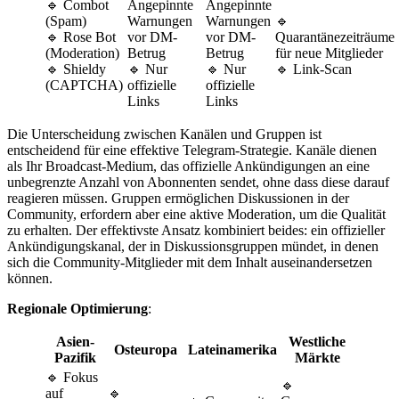
🔹 Combot
Angepinnte
Angepinnte
(Spam)
Warnungen
Warnungen
🔹
🔹 Rose Bot
vor DM-
vor DM-
Quarantänezeiträume
(Moderation)
Betrug
Betrug
für neue Mitglieder
🔹 Shieldy
🔹 Nur
🔹 Nur
🔹 Link-Scan
(CAPTCHA)
offizielle
offizielle
Links
Links
Die Unterscheidung zwischen Kanälen und Gruppen ist
entscheidend für eine effektive Telegram-Strategie. Kanäle dienen
als Ihr Broadcast-Medium, das offizielle Ankündigungen an eine
unbegrenzte Anzahl von Abonnenten sendet, ohne dass diese darauf
reagieren müssen. Gruppen ermöglichen Diskussionen in der
Community, erfordern aber eine aktive Moderation, um die Qualität
zu erhalten. Der effektivste Ansatz kombiniert beides: ein offizieller
Ankündigungskanal, der in Diskussionsgruppen mündet, in denen
sich die Community-Mitglieder mit dem Inhalt auseinandersetzen
können.
Regionale Optimierung
:
Asien-
Westliche
Osteuropa
Lateinamerika
Pazifik
Märkte
🔹 Fokus
🔹
auf
🔹