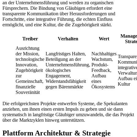
an der Unternehmensführung und werden zu organischen
Fürsprechern. Die Bindung von Gläubigen erfordert eine
transparente Kommunikation über Herausforderungen und
Fortschritte, eine integrative Führung, die echten Einfluss
ermöglicht, und eine Kultur, die die Zugehörigkeit stärkt.
Manage
Treiber
Verhalten
Wert
Strat
Ausrichtung
der Mission,
Langfristiges Halten,
Nachhaltiges
Transpare
technologische
Beteiligung an der
Wachstum,
Kommunik
Innovation,
Unternehmensführung,
Produkt-
integrativ
Zugehörigkeit
ökologisches
Feedback,
Verwaltun
zur
Engagement,
Aufbau
Aufbau ei
Gemeinschaft,
Widerstandsfähigkeit
eines
Kultur
finanzielle
gegen Bärenmärkte
Ökosystems
Souveränität
Die erfolgreichsten Projekte entwerfen Systeme, die Spekulanten
anziehen, um ihnen einen ersten Impuls zu geben und sie dann
systematisch in langfristige Gläubiger umzuwandeln, die das Projekt
über die Marktzyklen hinweg unterstützen.
Plattform Architektur & Strategie