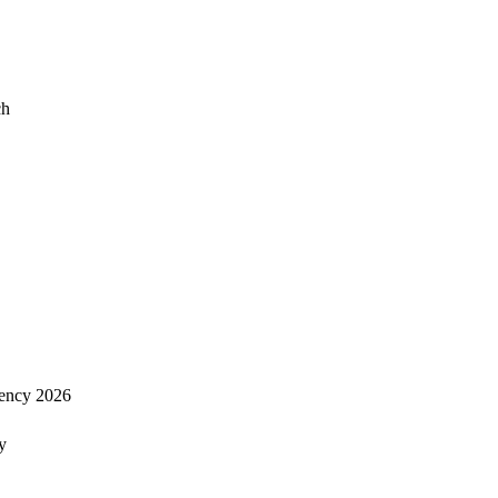
ch
ency 2026
y