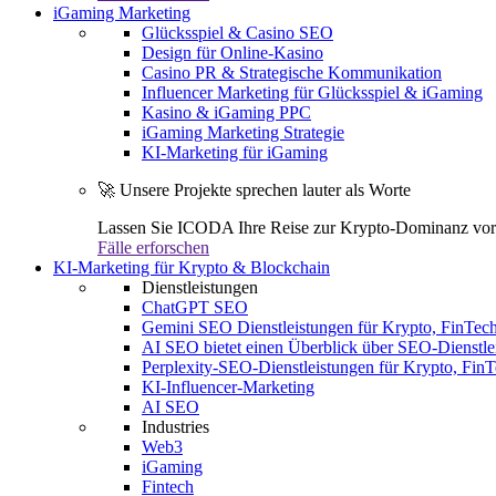
iGaming Marketing
Glücksspiel & Casino SEO
Design für Online-Kasino
Casino PR & Strategische Kommunikation
Influencer Marketing für Glücksspiel & iGaming
Kasino & iGaming PPC
iGaming Marketing Strategie
KI-Marketing für iGaming
🚀 Unsere Projekte sprechen lauter als Worte
Lassen Sie ICODA Ihre Reise zur Krypto-Dominanz vora
Fälle erforschen
KI-Marketing für Krypto & Blockchain
Dienstleistungen
ChatGPT SEO
Gemini SEO Dienstleistungen für Krypto, FinTe
AI SEO bietet einen Überblick über SEO-Dienstle
Perplexity-SEO-Dienstleistungen für Krypto, Fi
KI-Influencer-Marketing
AI SEO
Industries
Web3
iGaming
Fintech