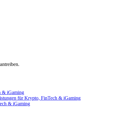
ntreiben.
ch & iGaming
istungen für Krypto, FinTech & iGaming
nTech & iGaming