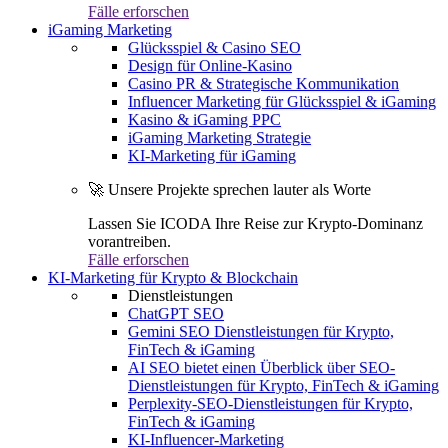
Fälle erforschen
iGaming Marketing
Glücksspiel & Casino SEO
Design für Online-Kasino
Casino PR & Strategische Kommunikation
Influencer Marketing für Glücksspiel & iGaming
Kasino & iGaming PPC
iGaming Marketing Strategie
KI-Marketing für iGaming
🚀 Unsere Projekte sprechen lauter als Worte
Lassen Sie ICODA Ihre Reise zur Krypto-Dominanz
vorantreiben.
Fälle erforschen
KI-Marketing für Krypto & Blockchain
Dienstleistungen
ChatGPT SEO
Gemini SEO Dienstleistungen für Krypto,
FinTech & iGaming
AI SEO bietet einen Überblick über SEO-
Dienstleistungen für Krypto, FinTech & iGaming
Perplexity-SEO-Dienstleistungen für Krypto,
FinTech & iGaming
KI-Influencer-Marketing