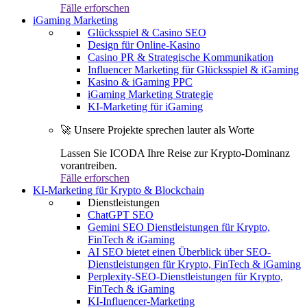
Fälle erforschen
iGaming Marketing
Glücksspiel & Casino SEO
Design für Online-Kasino
Casino PR & Strategische Kommunikation
Influencer Marketing für Glücksspiel & iGaming
Kasino & iGaming PPC
iGaming Marketing Strategie
KI-Marketing für iGaming
🚀 Unsere Projekte sprechen lauter als Worte
Lassen Sie ICODA Ihre Reise zur Krypto-Dominanz
vorantreiben.
Fälle erforschen
KI-Marketing für Krypto & Blockchain
Dienstleistungen
ChatGPT SEO
Gemini SEO Dienstleistungen für Krypto,
FinTech & iGaming
AI SEO bietet einen Überblick über SEO-
Dienstleistungen für Krypto, FinTech & iGaming
Perplexity-SEO-Dienstleistungen für Krypto,
FinTech & iGaming
KI-Influencer-Marketing