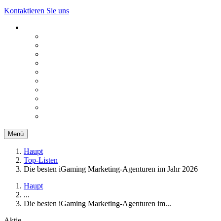
Kontaktieren Sie uns
Menü
Haupt
Top-Listen
Die besten iGaming Marketing-Agenturen im Jahr 2026
Haupt
...
Die besten iGaming Marketing-Agenturen im...
Aktie