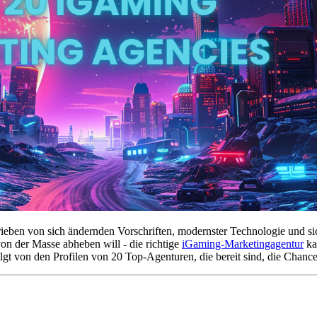
eben von sich ändernden Vorschriften, modernster Technologie und sic
von der Masse abheben will - die richtige
iGaming-Marketingagentur
ka
olgt von den Profilen von 20 Top-Agenturen, die bereit sind, die Chan