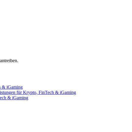
ntreiben.
ch & iGaming
istungen für Krypto, FinTech & iGaming
nTech & iGaming