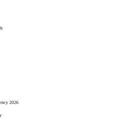
ch
ency 2026
y