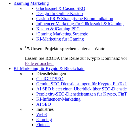
iGaming Marketing
Glücksspiel & Casino SEO
Design für Online-Kasino
Casino PR & Strategische Kommunikation
Influencer Marketing für Glücksspiel & iGaming
Kasino & iGaming PPC
iGaming Marketing Strategie
KI-Marketing für iGaming
🚀 Unsere Projekte sprechen lauter als Worte
Lassen Sie ICODA Ihre Reise zur Krypto-Dominanz vora
Fälle erforschen
KI-Marketing für Krypto & Blockchain
Dienstleistungen
ChatGPT SEO
Gemini SEO Dienstleistungen für Krypto, FinTe
AI SEO bietet einen Überblick über SEO-Dienstle
Perplexity-SEO-Dienstleistungen für Krypto, Fi
KI-Influencer-Marketing
AI SEO
Industries
Web3
iGaming
Fintech