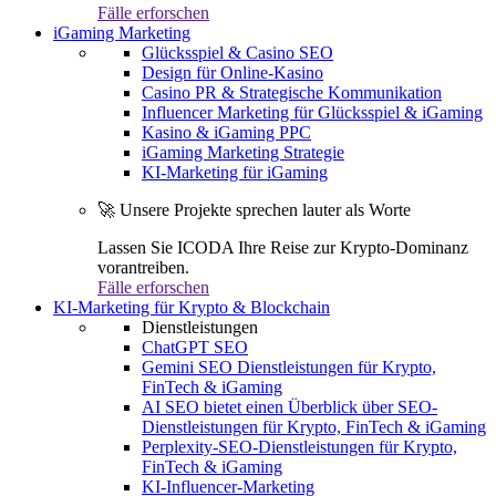
Fälle erforschen
iGaming Marketing
Glücksspiel & Casino SEO
Design für Online-Kasino
Casino PR & Strategische Kommunikation
Influencer Marketing für Glücksspiel & iGaming
Kasino & iGaming PPC
iGaming Marketing Strategie
KI-Marketing für iGaming
🚀 Unsere Projekte sprechen lauter als Worte
Lassen Sie ICODA Ihre Reise zur Krypto-Dominanz
vorantreiben.
Fälle erforschen
KI-Marketing für Krypto & Blockchain
Dienstleistungen
ChatGPT SEO
Gemini SEO Dienstleistungen für Krypto,
FinTech & iGaming
AI SEO bietet einen Überblick über SEO-
Dienstleistungen für Krypto, FinTech & iGaming
Perplexity-SEO-Dienstleistungen für Krypto,
FinTech & iGaming
KI-Influencer-Marketing