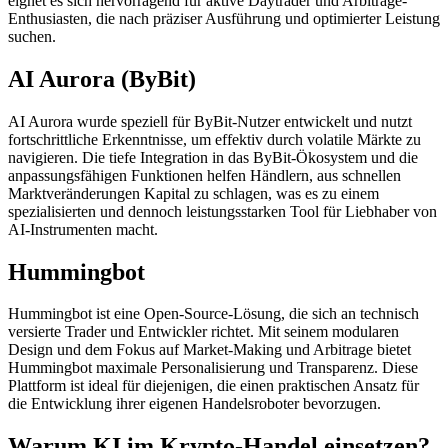
eignet es sich hervorragend für aktive Daytrader und Arbitrage-
Enthusiasten, die nach präziser Ausführung und optimierter Leistung
suchen.
AI Aurora (ByBit)
AI Aurora wurde speziell für ByBit-Nutzer entwickelt und nutzt
fortschrittliche Erkenntnisse, um effektiv durch volatile Märkte zu
navigieren. Die tiefe Integration in das ByBit-Ökosystem und die
anpassungsfähigen Funktionen helfen Händlern, aus schnellen
Marktveränderungen Kapital zu schlagen, was es zu einem
spezialisierten und dennoch leistungsstarken Tool für Liebhaber von
AI-Instrumenten macht.
Hummingbot
Hummingbot ist eine Open-Source-Lösung, die sich an technisch
versierte Trader und Entwickler richtet. Mit seinem modularen
Design und dem Fokus auf Market-Making und Arbitrage bietet
Hummingbot maximale Personalisierung und Transparenz. Diese
Plattform ist ideal für diejenigen, die einen praktischen Ansatz für
die Entwicklung ihrer eigenen Handelsroboter bevorzugen.
Warum KI im Krypto-Handel einsetzen?