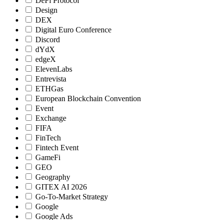
DeFi Protocol
Design
DEX
Digital Euro Conference
Discord
dYdX
edgeX
ElevenLabs
Entrevista
ETHGas
European Blockchain Convention
Event
Exchange
FIFA
FinTech
Fintech Event
GameFi
GEO
Geography
GITEX AI 2026
Go-To-Market Strategy
Google
Google Ads