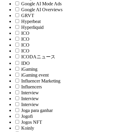
Google AI Mode Ads
Google AI Overviews
GRVT
Hyperbeat
Hyperliquid
ICO
ICO
ICO
ICO
ICODAニュース
IDO
iGaming
iGaming event
Influencer Marketing
Influencers
Interview
Interview
Interview
Joga para ganhar
Jogofi
Jogos NFT
Koinly