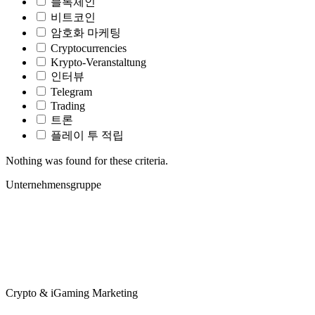
블록체인
비트코인
암호화 마케팅
Cryptocurrencies
Krypto-Veranstaltung
인터뷰
Telegram
Trading
트론
플레이 투 적립
Nothing was found for these criteria.
Unternehmensgruppe
Crypto & iGaming Marketing