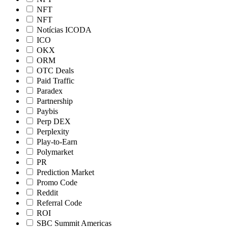
NFT
NFT
Notícias ICODA
ICO
OKX
ORM
OTC Deals
Paid Traffic
Paradex
Partnership
Paybis
Perp DEX
Perplexity
Play-to-Earn
Polymarket
PR
Prediction Market
Promo Code
Reddit
Referral Code
ROI
SBC Summit Americas