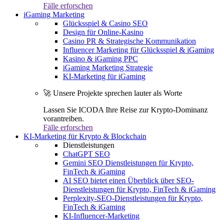
Fälle erforschen
iGaming Marketing
Glücksspiel & Casino SEO
Design für Online-Kasino
Casino PR & Strategische Kommunikation
Influencer Marketing für Glücksspiel & iGaming
Kasino & iGaming PPC
iGaming Marketing Strategie
KI-Marketing für iGaming
🚀 Unsere Projekte sprechen lauter als Worte
Lassen Sie ICODA Ihre Reise zur Krypto-Dominanz
vorantreiben.
Fälle erforschen
KI-Marketing für Krypto & Blockchain
Dienstleistungen
ChatGPT SEO
Gemini SEO Dienstleistungen für Krypto,
FinTech & iGaming
AI SEO bietet einen Überblick über SEO-
Dienstleistungen für Krypto, FinTech & iGaming
Perplexity-SEO-Dienstleistungen für Krypto,
FinTech & iGaming
KI-Influencer-Marketing