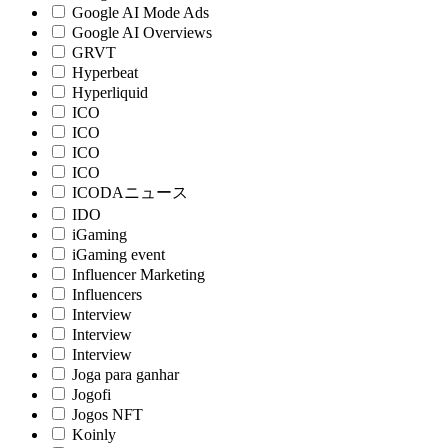
Google AI Mode Ads
Google AI Overviews
GRVT
Hyperbeat
Hyperliquid
ICO
ICO
ICO
ICO
ICODAニュース
IDO
iGaming
iGaming event
Influencer Marketing
Influencers
Interview
Interview
Interview
Joga para ganhar
Jogofi
Jogos NFT
Koinly