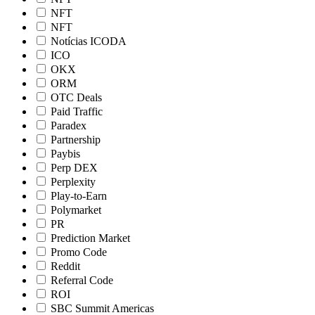
NFT
NFT
Notícias ICODA
ICO
OKX
ORM
OTC Deals
Paid Traffic
Paradex
Partnership
Paybis
Perp DEX
Perplexity
Play-to-Earn
Polymarket
PR
Prediction Market
Promo Code
Reddit
Referral Code
ROI
SBC Summit Americas