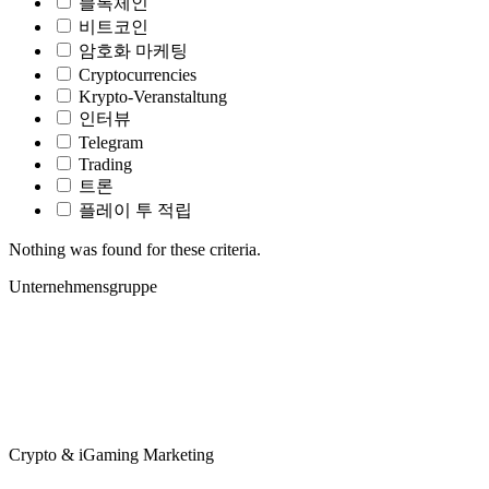
블록체인
비트코인
암호화 마케팅
Cryptocurrencies
Krypto-Veranstaltung
인터뷰
Telegram
Trading
트론
플레이 투 적립
Nothing was found for these criteria.
Unternehmensgruppe
Crypto & iGaming Marketing