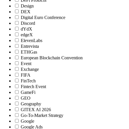
DeFi Protocol
Design
DEX
Digital Euro Conference
Discord
dYdX
edgeX
ElevenLabs
Entrevista
ETHGas
European Blockchain Convention
Event
Exchange
FIFA
FinTech
Fintech Event
GameFi
GEO
Geography
GITEX AI 2026
Go-To-Market Strategy
Google
Google Ads