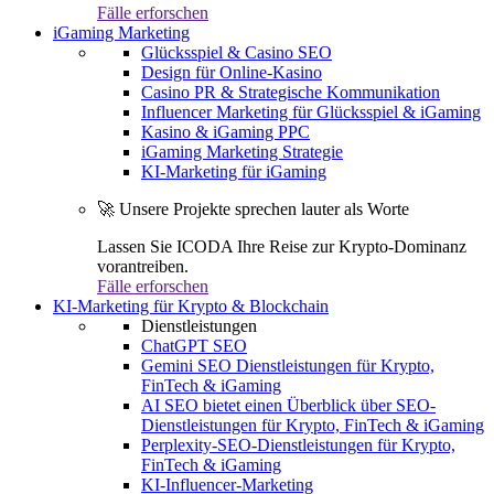
Fälle erforschen
iGaming Marketing
Glücksspiel & Casino SEO
Design für Online-Kasino
Casino PR & Strategische Kommunikation
Influencer Marketing für Glücksspiel & iGaming
Kasino & iGaming PPC
iGaming Marketing Strategie
KI-Marketing für iGaming
🚀 Unsere Projekte sprechen lauter als Worte
Lassen Sie ICODA Ihre Reise zur Krypto-Dominanz
vorantreiben.
Fälle erforschen
KI-Marketing für Krypto & Blockchain
Dienstleistungen
ChatGPT SEO
Gemini SEO Dienstleistungen für Krypto,
FinTech & iGaming
AI SEO bietet einen Überblick über SEO-
Dienstleistungen für Krypto, FinTech & iGaming
Perplexity-SEO-Dienstleistungen für Krypto,
FinTech & iGaming
KI-Influencer-Marketing