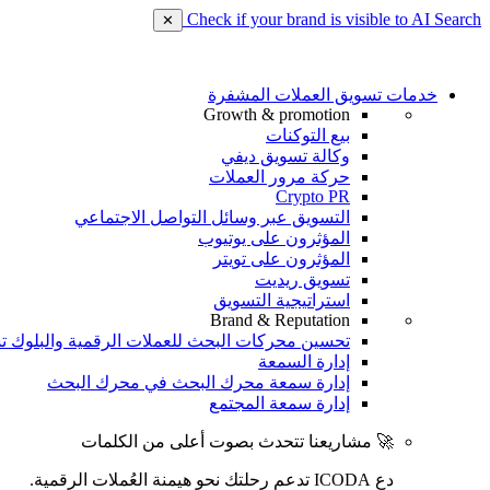
Check if your brand is visible to AI Search
✕
خدمات تسويق العملات المشفرة
Growth & promotion
بيع التوكنات
وكالة تسويق ديفي
حركة مرور العملات
Crypto PR
التسويق عبر وسائل التواصل الاجتماعي
المؤثرون على يوتيوب
المؤثرون على تويتر
تسويق ريديت
استراتيجية التسويق
Brand & Reputation
تحسين محركات البحث للعملات الرقمية والبلوك ت
إدارة السمعة
إدارة سمعة محرك البحث في محرك البحث
إدارة سمعة المجتمع
🚀 مشاريعنا تتحدث بصوت أعلى من الكلمات
دع ICODA تدعم رحلتك نحو هيمنة العُملات الرقمية.