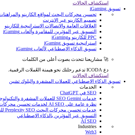
استكشاف الحالات
تسويق iGaming
تحسين محركات البحث لمواقع الكازينو والمراهنات
تصميم الكازينو عبر الإنترنت
العلاقات العامة والاتصالات الاستراتيجية للكازينو
التسويق عبر المؤثرين للمقامرة وألعاب iGaming
PPC للكازينو وiGaming
استراتيجية تسويق iGaming
تسويق الذكاء الاصطناعي لألعاب iGaming
🚀 مشاريعنا تتحدث بصوت أعلى من الكلمات
دع ICODA تدعم رحلتك نحو هيمنة العُملات الرقمية.
استكشاف الحالات
تسويق الذكاء الاصطناعي للعملات المشفرة والبلوك تشين
الخدمات
SEO في ChatGPT
خدمات SEO Gemini للعملات المشفرة والتكنولوجيا المالية والألعاب الإلكترونية
نظرة عامة على AI SEO لخدمات تحسين محركات البحث (SEO) للعملات المشفرة والتكنولوجيا المالية والألعاب الإلكترونية
خدمات تحسين محركات البحث Perplexity SEO للعملات المشفرة والتكنولوجيا المالية والألعاب الإلكترونية
التسويق عبر المؤثرين بالذكاء الاصطناعي
AI SEO
Industries
Web3