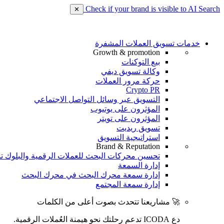
Check if your brand is visible to AI Search
✕
خدمات تسويق العملات المشفرة
Growth & promotion
بيع التوكنات
وكالة تسويق ديفي
حركة مرور العملات
Crypto PR
التسويق عبر وسائل التواصل الاجتماعي
المؤثرون على يوتيوب
المؤثرون على تويتر
تسويق ريديت
استراتيجية التسويق
Brand & Reputation
تحسين محركات البحث للعملات الرقمية والبلوك ت
إدارة السمعة
إدارة سمعة محرك البحث في محرك البحث
إدارة سمعة المجتمع
🚀 مشاريعنا تتحدث بصوت أعلى من الكلمات
دع ICODA تدعم رحلتك نحو هيمنة العُملات الرقمية.