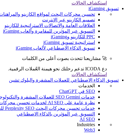
استكشاف الحالات
تسويق iGaming
تحسين محركات البحث لمواقع الكازينو والمراهنات
تصميم الكازينو عبر الإنترنت
العلاقات العامة والاتصالات الاستراتيجية للكازينو
التسويق عبر المؤثرين للمقامرة وألعاب iGaming
PPC للكازينو وiGaming
استراتيجية تسويق iGaming
تسويق الذكاء الاصطناعي لألعاب iGaming
🚀 مشاريعنا تتحدث بصوت أعلى من الكلمات
دع ICODA تدعم رحلتك نحو هيمنة العُملات الرقمية.
استكشاف الحالات
تسويق الذكاء الاصطناعي للعملات المشفرة والبلوك تشين
الخدمات
SEO في ChatGPT
خدمات SEO Gemini للعملات المشفرة والتكنولوجيا المالية والألعاب الإلكترونية
نظرة عامة على AI SEO لخدمات تحسين محركات البحث (SEO) للعملات المشفرة والتكنولوجيا المالية والألعاب الإلكترونية
خدمات تحسين محركات البحث Perplexity SEO للعملات المشفرة والتكنولوجيا المالية والألعاب الإلكترونية
التسويق عبر المؤثرين بالذكاء الاصطناعي
AI SEO
Industries
Web3