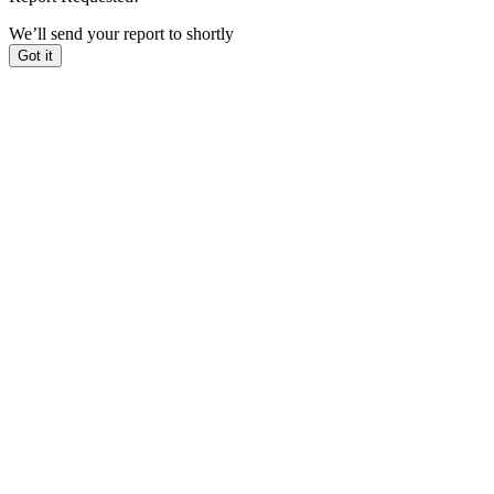
We’ll send your report to
shortly
Got it