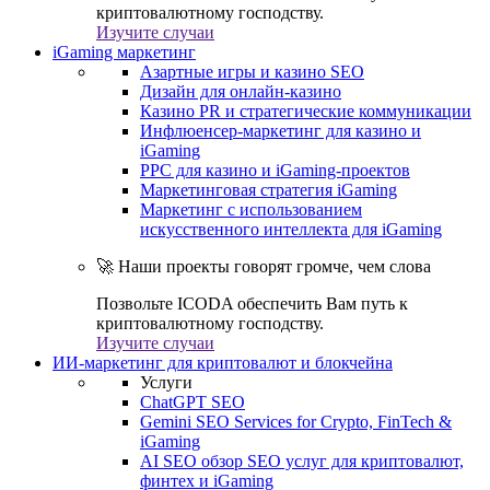
криптовалютному господству.
Изучите случаи
iGaming маркетинг
Азартные игры и казино SEO
Дизайн для онлайн-казино
Казино PR и стратегические коммуникации
Инфлюенсер-маркетинг для казино и
iGaming
PPC для казино и iGaming-проектов
Маркетинговая стратегия iGaming
Маркетинг с использованием
искусственного интеллекта для iGaming
🚀 Наши проекты говорят громче, чем слова
Позвольте ICODA обеспечить Вам путь к
криптовалютному господству.
Изучите случаи
ИИ-маркетинг для криптовалют и блокчейна
Услуги
ChatGPT SEO
Gemini SEO Services for Crypto, FinTech &
iGaming
AI SEO обзор SEO услуг для криптовалют,
финтех и iGaming