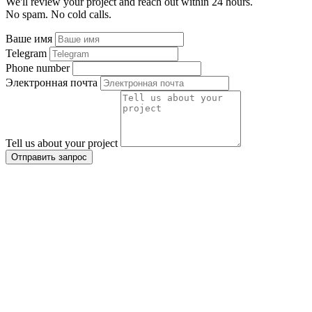
We'll review your project and reach out within 24 hours.
No spam. No cold calls.
Ваше имя
Telegram
Phone number
Электронная почта
Tell us about your project
Отправить запрос