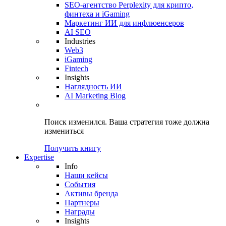
SEO-агентство Perplexity для крипто,
финтеха и iGaming
Маркетинг ИИ для инфлюенсеров
AI SEO
Industries
Web3
iGaming
Fintech
Insights
Наглядность ИИ
AI Marketing Blog
Поиск изменился.
Ваша стратегия
тоже должна
измениться
Получить книгу
Expertise
Info
Наши кейсы
События
Активы бренда
Партнеры
Награды
Insights