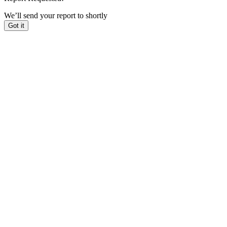
We’ll send your report to
shortly
Got it