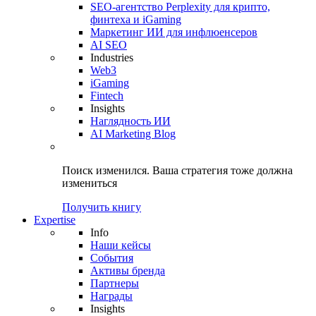
SEO-агентство Perplexity для крипто,
финтеха и iGaming
Маркетинг ИИ для инфлюенсеров
AI SEO
Industries
Web3
iGaming
Fintech
Insights
Наглядность ИИ
AI Marketing Blog
Поиск изменился.
Ваша стратегия
тоже должна
измениться
Получить книгу
Expertise
Info
Наши кейсы
События
Активы бренда
Партнеры
Награды
Insights