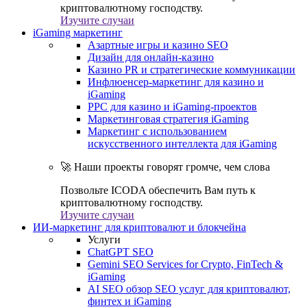
криптовалютному господству.
Изучите случаи
iGaming маркетинг
Азартные игры и казино SEO
Дизайн для онлайн-казино
Казино PR и стратегические коммуникации
Инфлюенсер-маркетинг для казино и
iGaming
PPC для казино и iGaming-проектов
Маркетинговая стратегия iGaming
Маркетинг с использованием
искусственного интеллекта для iGaming
🚀 Наши проекты говорят громче, чем слова
Позвольте ICODA обеспечить Вам путь к
криптовалютному господству.
Изучите случаи
ИИ-маркетинг для криптовалют и блокчейна
Услуги
ChatGPT SEO
Gemini SEO Services for Crypto, FinTech &
iGaming
AI SEO обзор SEO услуг для криптовалют,
финтех и iGaming