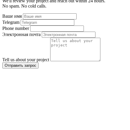
We'll review your project and reach out within 24 hours.
No spam. No cold calls.
Ваше имя
Telegram
Phone number
Электронная почта
Tell us about your project
Отправить запрос