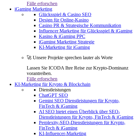
Fälle erforschen
iGaming Marketing
Glücksspiel & Casino SEO
Design für Online-Kasino
Casino PR & Strategische Kommunikation
Influencer Marketing für Glücksspiel & iGaming
Kasino & iGaming PPC
iGaming Marketing Strategie
KI-Marketing für iGaming
🚀 Unsere Projekte sprechen lauter als Worte
Lassen Sie ICODA Ihre Reise zur Krypto-Dominanz
vorantreiben.
Fälle erforschen
KI-Marketing für Krypto & Blockchain
Dienstleistungen
ChatGPT SEO
Gemini SEO Dienstleistungen für Krypto,
FinTech & iGaming
AI SEO bietet einen Überblick über SEO-
Dienstleistungen für Krypto, FinTech & iGaming
Perplexity-SEO-Dienstleistungen für Krypto,
FinTech & iGaming
KI-Influencer-Marketing