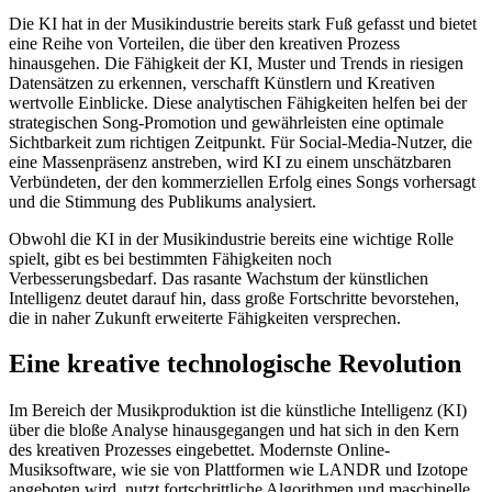
Die KI hat in der Musikindustrie bereits stark Fuß gefasst und bietet
eine Reihe von Vorteilen, die über den kreativen Prozess
hinausgehen. Die Fähigkeit der KI, Muster und Trends in riesigen
Datensätzen zu erkennen, verschafft Künstlern und Kreativen
wertvolle Einblicke. Diese analytischen Fähigkeiten helfen bei der
strategischen Song-Promotion und gewährleisten eine optimale
Sichtbarkeit zum richtigen Zeitpunkt. Für Social-Media-Nutzer, die
eine Massenpräsenz anstreben, wird KI zu einem unschätzbaren
Verbündeten, der den kommerziellen Erfolg eines Songs vorhersagt
und die Stimmung des Publikums analysiert.
Obwohl die KI in der Musikindustrie bereits eine wichtige Rolle
spielt, gibt es bei bestimmten Fähigkeiten noch
Verbesserungsbedarf. Das rasante Wachstum der künstlichen
Intelligenz deutet darauf hin, dass große Fortschritte bevorstehen,
die in naher Zukunft erweiterte Fähigkeiten versprechen.
Eine kreative technologische Revolution
Im Bereich der Musikproduktion ist die künstliche Intelligenz (KI)
über die bloße Analyse hinausgegangen und hat sich in den Kern
des kreativen Prozesses eingebettet. Modernste Online-
Musiksoftware, wie sie von Plattformen wie LANDR und Izotope
angeboten wird, nutzt fortschrittliche Algorithmen und maschinelle