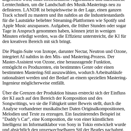
Lerntechniken, um die Landschaft des Musik-Masterings neu zu
definieren. LANDR ist beispielsweise in der Lage, einen ganzen
Track schnell zu mastern und ihn nahtlos an die Industriestandards
für die Lautstärke beliebter Streaming-Plattformen wie Spotify und
Apple Music anzupassen. Aufgaben, die früher Stunden oder sogar
Tage in Anspruch genommen haben, können jetzt in wenigen
Minuten erledigt werden, was die Effizienz unterstreicht, die KI für
den kreativen Bereich mit sich bringt.
Die Plugin-Suite von Izotope, darunter Nectar, Neutron und Ozone,
integriert AI nahtlos in den Mix- und Mastering-Prozess. Der
Master-Assistent von Ozone, eine herausragende Funktion,
ermöglicht es Produzenten, ein bestimmtes Genre oder einen
bestimmten Mastering-Stil auszuwählen, wodurch Arbeitsabläufe
rationalisiert werden und der Bedarf an einem speziellen Mastering-
Ingenieur möglicherweise entfällt.
Über die Grenzen der Produktion hinaus erstreckt sich der Einfluss
der KI auch auf den Bereich der Komposition und des
Songwritings, wo sie die Fähigkeit unter Beweis stellt, durch die
Analyse vorhandener musikalischer Daten Originalkompositionen,
Melodien und Texte zu erzeugen. Ein faszinierendes Beispiel ist
"Daddy’s Car", eine Komposition, die von einer künstlichen
Intelligenz im Informatiklabor von Sony in Tokio entwickelt wurde
und absichtlich den unverwechselbaren Stil der Beatles nachahmt.