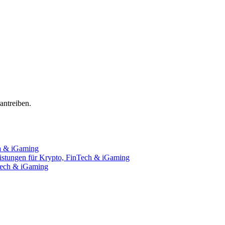
ntreiben.
ch & iGaming
istungen für Krypto, FinTech & iGaming
nTech & iGaming