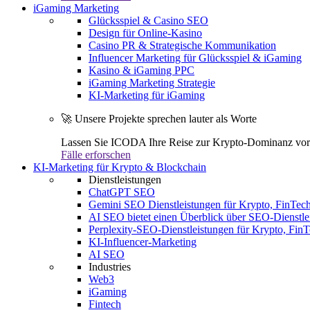
iGaming Marketing
Glücksspiel & Casino SEO
Design für Online-Kasino
Casino PR & Strategische Kommunikation
Influencer Marketing für Glücksspiel & iGaming
Kasino & iGaming PPC
iGaming Marketing Strategie
KI-Marketing für iGaming
🚀 Unsere Projekte sprechen lauter als Worte
Lassen Sie ICODA Ihre Reise zur Krypto-Dominanz vora
Fälle erforschen
KI-Marketing für Krypto & Blockchain
Dienstleistungen
ChatGPT SEO
Gemini SEO Dienstleistungen für Krypto, FinTe
AI SEO bietet einen Überblick über SEO-Dienstle
Perplexity-SEO-Dienstleistungen für Krypto, Fi
KI-Influencer-Marketing
AI SEO
Industries
Web3
iGaming
Fintech