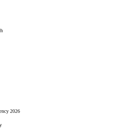
ch
ency 2026
y