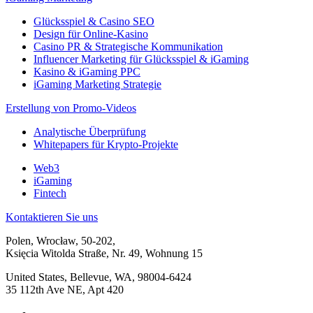
Glücksspiel & Casino SEO
Design für Online-Kasino
Casino PR & Strategische Kommunikation
Influencer Marketing für Glücksspiel & iGaming
Kasino & iGaming PPC
iGaming Marketing Strategie
Erstellung von Promo-Videos
Analytische Überprüfung
Whitepapers für Krypto-Projekte
Web3
iGaming
Fintech
Kontaktieren Sie uns
Polen, Wrocław, 50-202,
Księcia Witolda Straße, Nr. 49, Wohnung 15
United States, Bellevue, WA, 98004-6424
35 112th Ave NE, Apt 420