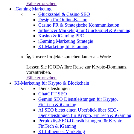
Fälle erforschen
iGaming Marketing
Glücksspiel & Casino SEO
Design für Online-Kasino
Casino PR & Strategische Kommunikation
Influencer Marketing für Glücksspiel & iGaming
Kasino & iGaming PPC
iGaming Marketing Strategie
KI-Marketing für iGaming
🚀 Unsere Projekte sprechen lauter als Worte
Lassen Sie ICODA Ihre Reise zur Krypto-Dominanz
vorantreiben.
Fälle erforschen
KI-Marketing für Krypto & Blockchain
Dienstleistungen
ChatGPT SEO
Gemini SEO Dienstleistungen für Krypto,
FinTech & iGaming
AI SEO bietet einen Überblick über SEO-
Dienstleistungen für Krypto, FinTech & iGaming
Perplexity-SEO-Dienstleistungen für Krypto,
FinTech & iGaming
KI-Influencer-Marketing