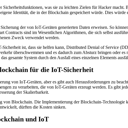
r Sicherheitsfunktionen, was sie zu leichten Zielen für Hacker macht. 
ne eigene Identität, die in der Blockchain gespeichert würde. Dies würd
e Sicherung der von IoT-Geräten generierten Daten erweisen. So können
Smart Contracts sind im Wesentlichen Algorithmen, die sich selbst ausfü
gesehenen Zweck verwendet werden.
T-Sicherheit ist, dass sie helfen kann, Distributed Denial of Service 
verkehr überschwemmen und es dadurch zum Absturz bringen oder es ni
das gesamte System durch den Ausfall eines einzelnen Elements ausfäll
ockchain für die IoT-Sicherheit
erung von IoT-Geräten, aber es gibt auch Herausforderungen zu beachte
nmengen zu verarbeiten, die von IoT-Geräten erzeugt werden. Es gibt 
serung der Skalierbarkeit.
g von Blockchain. Die Implementierung der Blockchain-Technologie kan
ntwickelt, dürften die Kosten sinken.
ockchain und IoT