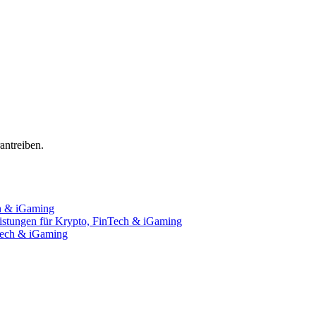
ntreiben.
ch & iGaming
istungen für Krypto, FinTech & iGaming
nTech & iGaming