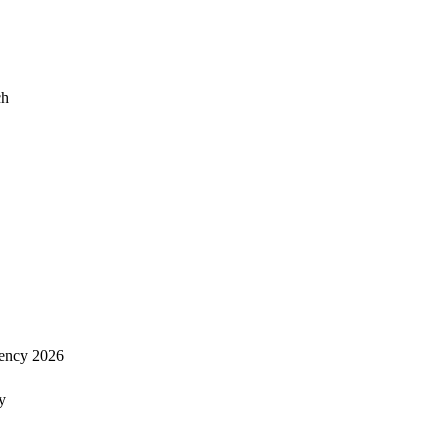
ch
ency 2026
y