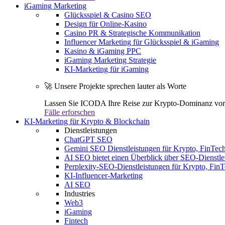
iGaming Marketing
Glücksspiel & Casino SEO
Design für Online-Kasino
Casino PR & Strategische Kommunikation
Influencer Marketing für Glücksspiel & iGaming
Kasino & iGaming PPC
iGaming Marketing Strategie
KI-Marketing für iGaming
🚀 Unsere Projekte sprechen lauter als Worte
Lassen Sie ICODA Ihre Reise zur Krypto-Dominanz vora
Fälle erforschen
KI-Marketing für Krypto & Blockchain
Dienstleistungen
ChatGPT SEO
Gemini SEO Dienstleistungen für Krypto, FinTe
AI SEO bietet einen Überblick über SEO-Dienstle
Perplexity-SEO-Dienstleistungen für Krypto, Fi
KI-Influencer-Marketing
AI SEO
Industries
Web3
iGaming
Fintech