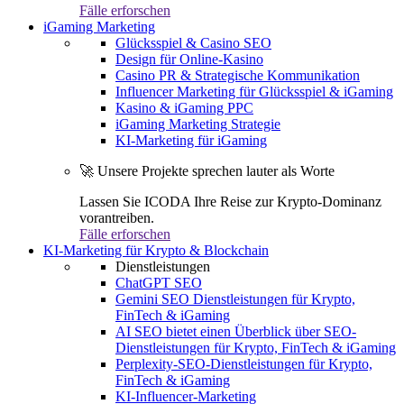
Fälle erforschen
iGaming Marketing
Glücksspiel & Casino SEO
Design für Online-Kasino
Casino PR & Strategische Kommunikation
Influencer Marketing für Glücksspiel & iGaming
Kasino & iGaming PPC
iGaming Marketing Strategie
KI-Marketing für iGaming
🚀 Unsere Projekte sprechen lauter als Worte
Lassen Sie ICODA Ihre Reise zur Krypto-Dominanz
vorantreiben.
Fälle erforschen
KI-Marketing für Krypto & Blockchain
Dienstleistungen
ChatGPT SEO
Gemini SEO Dienstleistungen für Krypto,
FinTech & iGaming
AI SEO bietet einen Überblick über SEO-
Dienstleistungen für Krypto, FinTech & iGaming
Perplexity-SEO-Dienstleistungen für Krypto,
FinTech & iGaming
KI-Influencer-Marketing