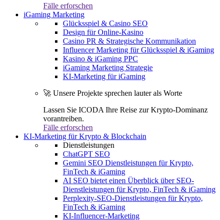
Fälle erforschen
iGaming Marketing
Glücksspiel & Casino SEO
Design für Online-Kasino
Casino PR & Strategische Kommunikation
Influencer Marketing für Glücksspiel & iGaming
Kasino & iGaming PPC
iGaming Marketing Strategie
KI-Marketing für iGaming
🚀 Unsere Projekte sprechen lauter als Worte
Lassen Sie ICODA Ihre Reise zur Krypto-Dominanz
vorantreiben.
Fälle erforschen
KI-Marketing für Krypto & Blockchain
Dienstleistungen
ChatGPT SEO
Gemini SEO Dienstleistungen für Krypto,
FinTech & iGaming
AI SEO bietet einen Überblick über SEO-
Dienstleistungen für Krypto, FinTech & iGaming
Perplexity-SEO-Dienstleistungen für Krypto,
FinTech & iGaming
KI-Influencer-Marketing