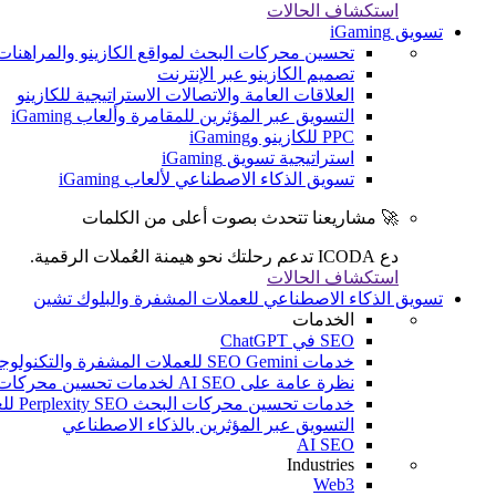
استكشاف الحالات
تسويق iGaming
تحسين محركات البحث لمواقع الكازينو والمراهنات
تصميم الكازينو عبر الإنترنت
العلاقات العامة والاتصالات الاستراتيجية للكازينو
التسويق عبر المؤثرين للمقامرة وألعاب iGaming
PPC للكازينو وiGaming
استراتيجية تسويق iGaming
تسويق الذكاء الاصطناعي لألعاب iGaming
🚀 مشاريعنا تتحدث بصوت أعلى من الكلمات
دع ICODA تدعم رحلتك نحو هيمنة العُملات الرقمية.
استكشاف الحالات
تسويق الذكاء الاصطناعي للعملات المشفرة والبلوك تشين
الخدمات
SEO في ChatGPT
خدمات SEO Gemini للعملات المشفرة والتكنولوجيا المالية والألعاب الإلكترونية
نظرة عامة على AI SEO لخدمات تحسين محركات البحث (SEO) للعملات المشفرة والتكنولوجيا المالية والألعاب الإلكترونية
خدمات تحسين محركات البحث Perplexity SEO للعملات المشفرة والتكنولوجيا المالية والألعاب الإلكترونية
التسويق عبر المؤثرين بالذكاء الاصطناعي
AI SEO
Industries
Web3