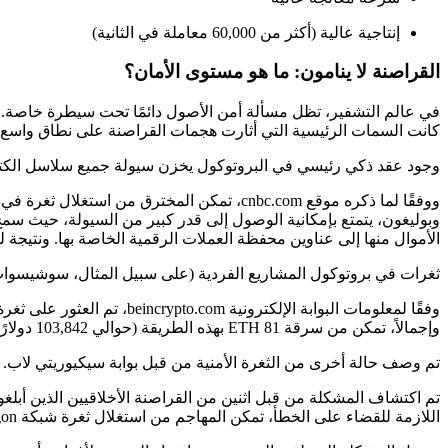
إنتاجية عالية (أكثر من 60,000 معاملة في الثانية)
القراصنة لا ينامون: ما هو مستوى الأمان؟
في عالم التشفير، تظل مسألة أمن الأصول دائمًا تحت سيطرة خاصة. و
كانت السمات الرئيسية التي أثارت هجمات القراصنة على نطاق واسع
وجود عقد ذكي رئيسي في البروتوكول يخزن سيولة جميع سلاسل الكتل ا
وبوليغون، يتمتع بإمكانية الوصول إلى قدر كبير من السيولة، حيث سمح
الأموال منها إلى عناوين محفظة العملات الرقمية الخاصة بها. ونتيجة لذلك، تمت سرقة أكثر من 00
ثغرات في بروتوكول المشاريع الفردية (على سبيل المثال، سوشيسواب
وإجمالاً، تمكن من سرقة 81 ETH بهذه الطريقة (حوالي 103,842 دولارًا أمريكيًا).
تم وصف حالة أخرى من الثغرة الأمنية من قبل بوابة سيكيوريتي لاب. فوفقًا للمصدر، ا
اللازمة للقضاء على الخطأ، تمكن المهاجم من استغلال ثغرة شبكة Polygon وسرقة 801,601 من توكنات MATIC (أكثر من 2 مليون دولار).