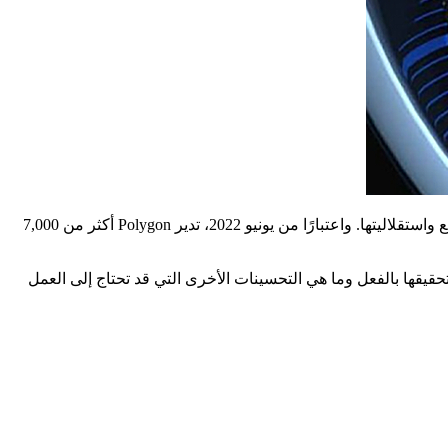
نوع من الإضافات، تم إنشاء Polygon، وهو نوع من الإضافات، على بلوكشين الإيثيريوم، لزيادة مرونة المشاريع على البلوكشين وقابليتها للتوسع واستقلاليتها. واعتبارًا من يونيو 2022، تدير Polygon أكثر من 7,000
حقيقها بالفعل وما هي التحسينات الأخرى التي قد تحتاج إلى العمل