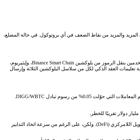
 المزيد والمزيد من نقاط الضعف في أي بروتوكول. في حالة المضلع،
ووفقًا لما ذكره موقع cnbc.com، تمكن المخترق من استغلال ثغرة في أحد العقود الذكية للبروتوكول. كان هذا العقد الذكي، الذي يسمح للمستخدمين بنقل الرموز من بلوكشين Binance Smart Chain، وإيثيريوم،
بة تعليمات العقد الذكي لكل من سلاسل البلوكشين الثلاثة وإرسال
وفقًا لمعلومات البوابة الإلكترونية beincrypto.com، تم العثور على ثغرة في النظام على رمز DIGG لبروتوكول Badger DAO. استخدم المهاجم المعاملات التي حوّلت 0.05% من رسوم تبادل DIGG/WBTC.
تم اكتشاف المشكلة من قبل اثنين من القراصنة الأخلاقيين الذين أبلغوا اكتشافهم إلى Immunefi، وهي منصة لاكتشاف الأخطاء المتعلقة بالتمويل اللامركزي (DeFi). ولكن، على الرغم من سرعة اتخاذ التدابير