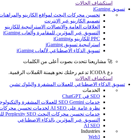
استكشاف الحالات
تسويق iGaming
تحسين محركات البحث لمواقع الكازينو والمراهنات
تصميم الكازينو عبر الإنترنت
العلاقات العامة والاتصالات الاستراتيجية للكازينو
التسويق عبر المؤثرين للمقامرة وألعاب iGaming
PPC للكازينو وiGaming
استراتيجية تسويق iGaming
تسويق الذكاء الاصطناعي لألعاب iGaming
🚀 مشاريعنا تتحدث بصوت أعلى من الكلمات
دع ICODA تدعم رحلتك نحو هيمنة العُملات الرقمية.
استكشاف الحالات
تسويق الذكاء الاصطناعي للعملات المشفرة والبلوك تشين
الخدمات
SEO في ChatGPT
خدمات SEO Gemini للعملات المشفرة والتكنولوجيا المالية والألعاب الإلكترونية
نظرة عامة على AI SEO لخدمات تحسين محركات البحث (SEO) للعملات المشفرة والتكنولوجيا المالية والألعاب الإلكترونية
خدمات تحسين محركات البحث Perplexity SEO للعملات المشفرة والتكنولوجيا المالية والألعاب الإلكترونية
التسويق عبر المؤثرين بالذكاء الاصطناعي
AI SEO
Industries
Web3