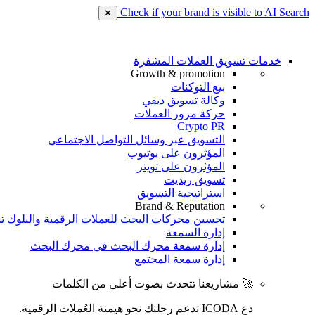
Check if your brand is visible to AI Search
✕
خدمات تسويق العملات المشفرة
Growth & promotion
بيع التوكنات
وكالة تسويق ديفي
حركة مرور العملات
Crypto PR
التسويق عبر وسائل التواصل الاجتماعي
المؤثرون على يوتيوب
المؤثرون على تويتر
تسويق ريديت
استراتيجية التسويق
Brand & Reputation
تحسين محركات البحث للعملات الرقمية والبلوك ت
إدارة السمعة
إدارة سمعة محرك البحث في محرك البحث
إدارة سمعة المجتمع
🚀 مشاريعنا تتحدث بصوت أعلى من الكلمات
دع ICODA تدعم رحلتك نحو هيمنة العُملات الرقمية.