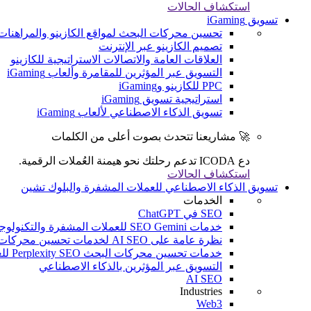
استكشاف الحالات
تسويق iGaming
تحسين محركات البحث لمواقع الكازينو والمراهنات
تصميم الكازينو عبر الإنترنت
العلاقات العامة والاتصالات الاستراتيجية للكازينو
التسويق عبر المؤثرين للمقامرة وألعاب iGaming
PPC للكازينو وiGaming
استراتيجية تسويق iGaming
تسويق الذكاء الاصطناعي لألعاب iGaming
🚀 مشاريعنا تتحدث بصوت أعلى من الكلمات
دع ICODA تدعم رحلتك نحو هيمنة العُملات الرقمية.
استكشاف الحالات
تسويق الذكاء الاصطناعي للعملات المشفرة والبلوك تشين
الخدمات
SEO في ChatGPT
خدمات SEO Gemini للعملات المشفرة والتكنولوجيا المالية والألعاب الإلكترونية
نظرة عامة على AI SEO لخدمات تحسين محركات البحث (SEO) للعملات المشفرة والتكنولوجيا المالية والألعاب الإلكترونية
خدمات تحسين محركات البحث Perplexity SEO للعملات المشفرة والتكنولوجيا المالية والألعاب الإلكترونية
التسويق عبر المؤثرين بالذكاء الاصطناعي
AI SEO
Industries
Web3