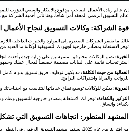
إن عالم ريادة الأعمال الصاخب مدفوع بالابتكار والسعي الدؤوب للنمو
عالم التسويق الرقمي المعقد أمراً شاقاً. وهنا تأتي أهمية الشراكة مع
و
قوة الشراكة: وكالات التسويق لنجاح الأعمال ا
غالبًا ما تفتقر الشركات الصغيرة إلى الموارد والخبرات الداخلية الل
توفر الاستعانة بمصادر خارجية لجهودك التسويقية لوكالة ما العديد من ال
الخبرة:
تضم الوكالات محترفين متمرسين على دراية جيدة بأحدث اتجا
استراتيجيات قائمة على البيانات مصممة خصيصاً لمجال عملك وجمه
الفعالية من حيث التكلفة:
قد يكون توظيف فريق تسويق بدوام كامل استثم
للرواتب والمزايا واشتراكات البرامج.
المرونة:
يمكن للوكالات توسيع نطاق خدماتها لتتناسب مع احتياجاتك وم
التركيز والكفاءة:
توفر لك الاستعانة بمصادر خارجية للتسويق وقتك وموا
بكفاءة واتساق.
المشهد المتطور: اتجاهات التسويق التي تشكل عام
مع اقترابنا من عام 2025، يستمر مشهد التسويق الرقمي في التطور بسرعة. إليك بعض الاتجاهات الرئيسية التي تحتاج الشركات الصغيرة إلى أخذها في الاعتبار: