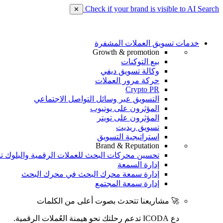
Check if your brand is visible to AI Search
✕
خدمات تسويق العملات المشفرة
Growth & promotion
بيع التوكنات
وكالة تسويق ديفي
حركة مرور العملات
Crypto PR
التسويق عبر وسائل التواصل الاجتماعي
المؤثرون على يوتيوب
المؤثرون على تويتر
تسويق ريديت
استراتيجية التسويق
Brand & Reputation
تحسين محركات البحث للعملات الرقمية والبلوك ت
إدارة السمعة
إدارة سمعة محرك البحث في محرك البحث
إدارة سمعة المجتمع
🚀 مشاريعنا تتحدث بصوت أعلى من الكلمات
دع ICODA تدعم رحلتك نحو هيمنة العُملات الرقمية.